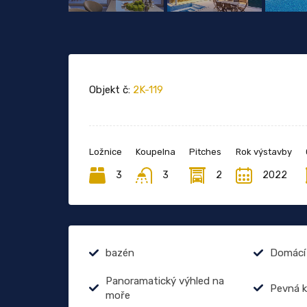
Objekt č:
2K-119
Ložnice
Koupelna
Pitches
Rok výstavby
3
3
2
2022
bazén
Domácí 
Panoramatický výhled na
Pevná k
moře