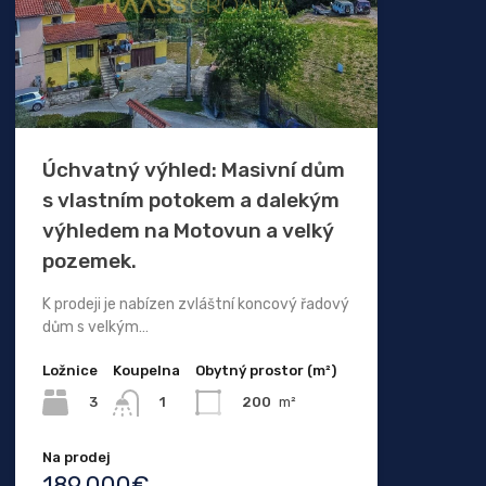
Úchvatný výhled: Masivní dům
s vlastním potokem a dalekým
výhledem na Motovun a velký
pozemek.
K prodeji je nabízen zvláštní koncový řadový
dům s velkým…
Ložnice
Koupelna
Obytný prostor (m²)
3
200
m²
1
Na prodej
189.000€