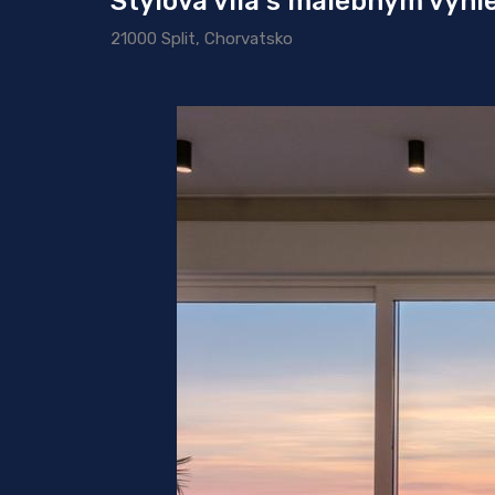
Stylová vila s malebným výhl
21000 Split, Chorvatsko