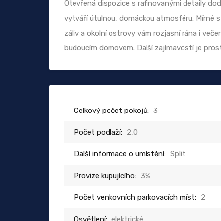
Otevřená dispozice s rafinovanými detaily do
vytváří útulnou, domáckou atmosféru. Mírné 
záliv a okolní ostrovy vám rozjasní rána i ve
budoucím domovem. Další zajímavostí je prost
Celkový počet pokojů:
3
Počet podlaží:
2,0
Další informace o umístění:
Split
Provize kupujícího:
3%
Počet venkovních parkovacích míst:
2
Osvětlení:
elektrické