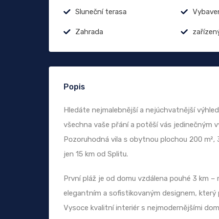
Sluneční terasa
Vybave
Zahrada
zařízen
Popis
Hledáte nejmalebnější a nejúchvatnější výhled
všechna vaše přání a potěší vás jedinečným 
Pozoruhodná vila s obytnou plochou 200 m², 3
jen 15 km od Splitu.
První pláž je od domu vzdálena pouhé 3 km –
elegantním a sofistikovaným designem, který 
Vysoce kvalitní interiér s nejmodernějšími dom