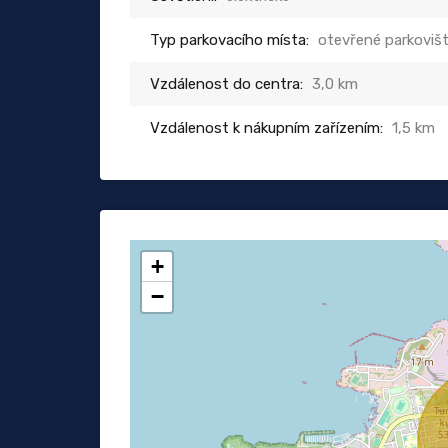
Typ parkovacího místa:
otevřené parkoviš
Vzdálenost do centra:
3,0 km
Vzdálenost k nákupním zařízením:
1,5 km
+
−