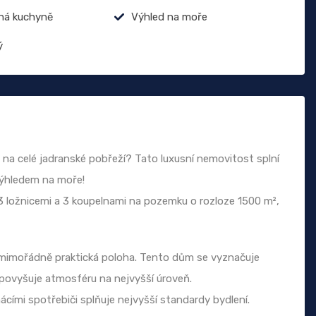
ná kuchyně
Výhled na moře
ý
 na celé jadranské pobřeží? Tato luxusní nemovitost splní
výhledem na moře!
 ložnicemi a 3 koupelnami na pozemku o rozloze 1500 m²,
 mimořádně praktická poloha. Tento dům se vyznačuje
povyšuje atmosféru na nejvyšší úroveň.
ácími spotřebiči splňuje nejvyšší standardy bydlení.