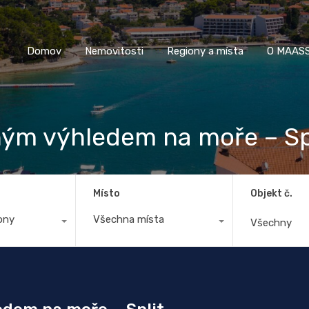
Domov
Nemovitosti
Regiony a místa
O M
Domov
Nemovitosti
Regiony a místa
O MAASS
ným výhledem na moře – Sp
Místo
Objekt č.
ony
Všechna místa