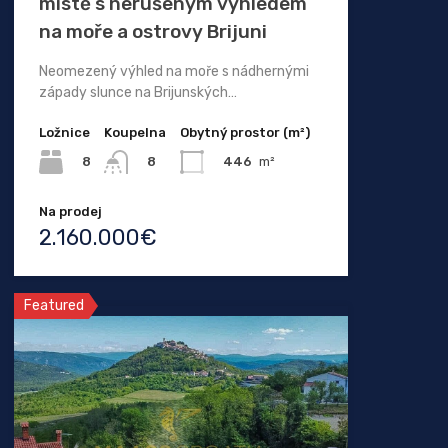
místě s nerušeným výhledem
na moře a ostrovy Brijuni
Neomezený výhled na moře s nádhernými
západy slunce na Brijunských…
Ložnice
Koupelna
Obytný prostor (m²)
8
446
m²
8
Na prodej
2.160.000€
Featured