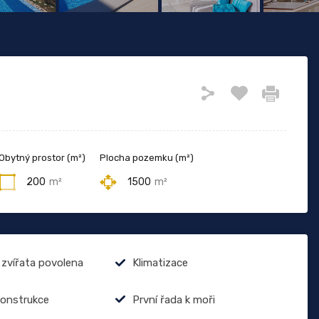
Obytný prostor (m²)
Plocha pozemku (m²)
200
m²
1500
m²
zvířata povolena
Klimatizace
onstrukce
První řada k moři