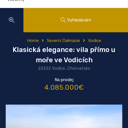
Vyhledávání
Home
Severní Dalmácie
Vodice
Klasická elegance: vila přímo u
moře ve Vodicích
22322 Vodice, Chorvatsko
Na prodej
4.085.000€