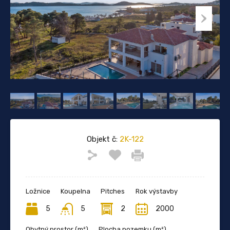
Objekt č:
2K-122
Ložnice
Koupelna
Pitches
Rok výstavby
5
5
2
2000
Obytný prostor (m²)
Plocha pozemku (m²)