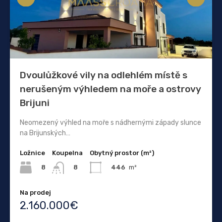
Dvoulůžkové vily na odlehlém místě s
nerušeným výhledem na moře a ostrovy
Brijuni
Neomezený výhled na moře s nádhernými západy slunce
na Brijunských…
Ložnice
Koupelna
Obytný prostor (m²)
8
446
m²
8
Na prodej
2.160.000€