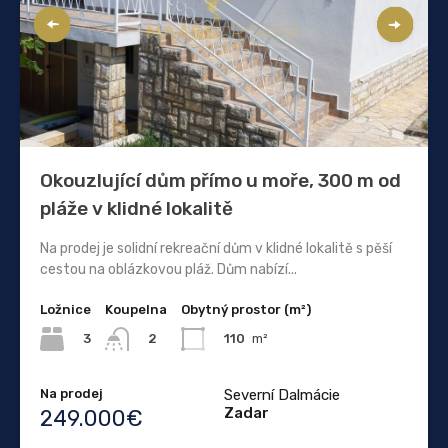
Okouzlující dům přímo u moře, 300 m od
pláže v klidné lokalitě
Na prodej je solidní rekreační dům v klidné lokalitě s pěší
cestou na oblázkovou pláž. Dům nabízí...
Ložnice
Koupelna
Obytný prostor (m²)
3
110
m²
2
Na prodej
Severní Dalmácie
Zadar
249.000€