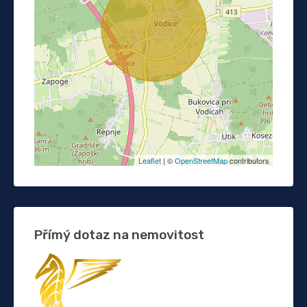
Leaflet
| ©
OpenStreetMap
contributors
Přímý dotaz na nemovitost