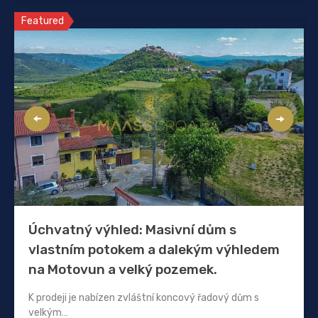
Featured
Úchvatný výhled: Masivní dům s
vlastním potokem a dalekým výhledem
na Motovun a velký pozemek.
K prodeji je nabízen zvláštní koncový řadový dům s
velkým…