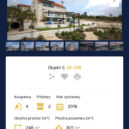
Objekt č:
2K-328
Koupelna
Pitches
Rok výstavby
4
2
2018
Obytný prostor (m²)
Plocha pozemku (m²)
248
m²
821
m²