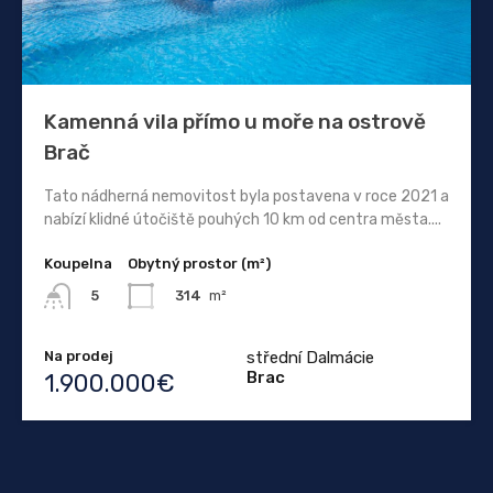
Kamenná vila přímo u moře na ostrově
Brač
Tato nádherná nemovitost byla postavena v roce 2021 a
nabízí klidné útočiště pouhých 10 km od centra města....
Koupelna
Obytný prostor (m²)
314
m²
5
Na prodej
střední Dalmácie
Brac
1.900.000€