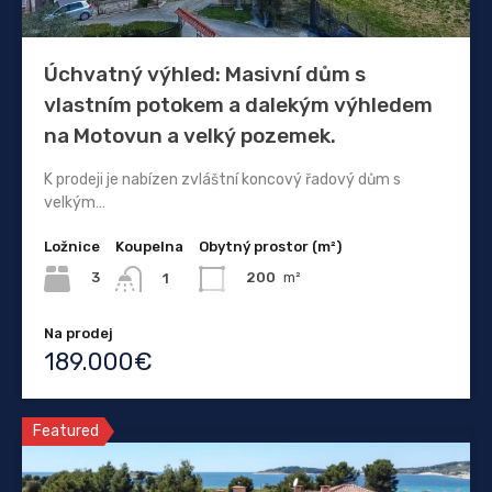
Úchvatný výhled: Masivní dům s
vlastním potokem a dalekým výhledem
na Motovun a velký pozemek.
K prodeji je nabízen zvláštní koncový řadový dům s
velkým…
Ložnice
Koupelna
Obytný prostor (m²)
3
200
m²
1
Na prodej
189.000€
Featured