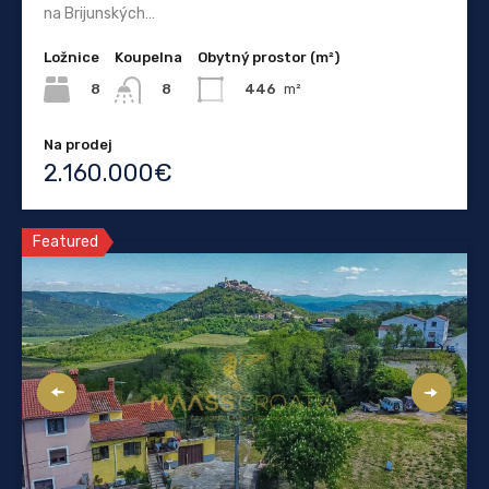
na Brijunských…
Ložnice
Koupelna
Obytný prostor (m²)
8
446
m²
8
Na prodej
2.160.000€
Featured