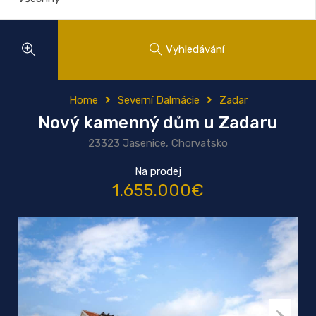
Vyhledávání
Home
Severní Dalmácie
Zadar
Nový kamenný dům u Zadaru
23323 Jasenice, Chorvatsko
Na prodej
1.655.000€