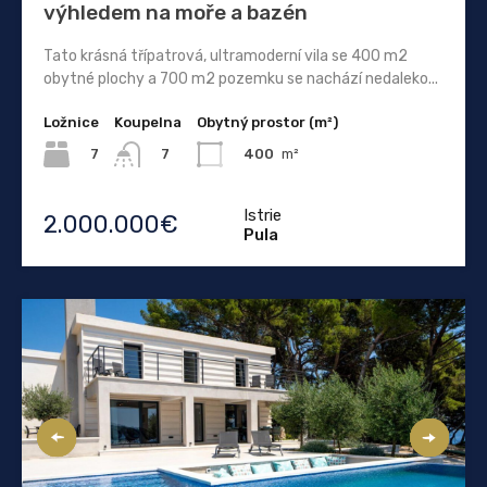
výhledem na moře a bazén
Tato krásná třípatrová, ultramoderní vila se 400 m2
obytné plochy a 700 m2 pozemku se nachází nedaleko...
Ložnice
Koupelna
Obytný prostor (m²)
7
400
m²
7
Istrie
2.000.000€
Pula