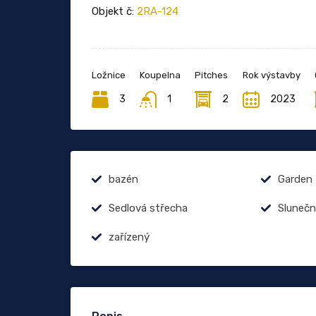
Objekt č:
2RA-124
Ložnice
Koupelna
Pitches
Rok výstavby
3
1
2
2023
bazén
Garden
Sedlová střecha
Slunečn
zařízený