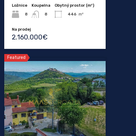
Ložnice
Koupelna
Obytný prostor (m²)
8
446
m²
8
Na prodej
2.160.000€
Featured