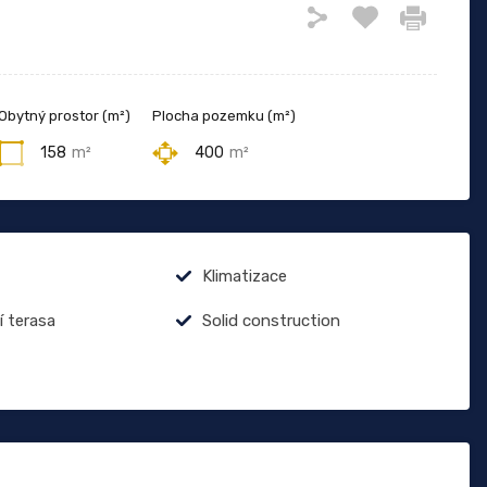
Obytný prostor (m²)
Plocha pozemku (m²)
158
m²
400
m²
Klimatizace
í terasa
Solid construction