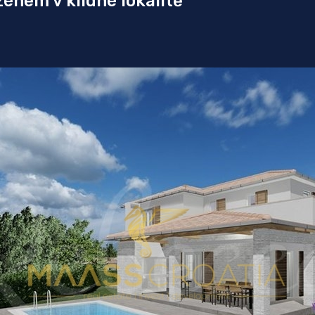
énem v klidné lokalitě