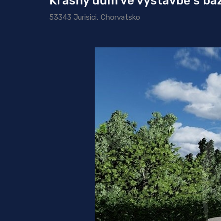
Krásný dům ve výstavbě s baz
53343 Jurisici, Chorvatsko