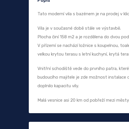
Popis
Tato moderní vila s bazénem je na prodej v klid
Vila je v současné době stále ve výstavbě.
Plocha činí 158 m2 a je rozdělena do dvou podl
V přízemí se nachází ložnice s koupelnou, toal
velkou krytou terasu s letní kuchyní, krytá ter
Vnitřní schodiště vede do prvního patra, které t
budoucího majitele je zde možnost instalace dal
doplnilo kapacitu vily.
Malá vesnice asi 20 km od pobřeží mezi městy