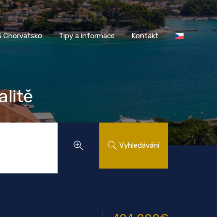
AASS Chorvatsko
Tipy a informace
Kontakt
 Chorvatsko
Tipy a informace
Kontakt
litě
Vyhledávání