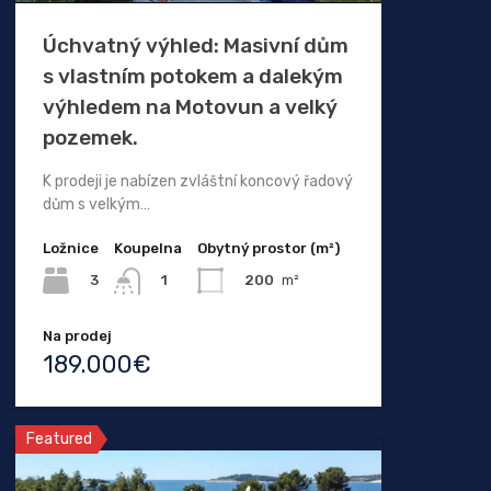
Úchvatný výhled: Masivní dům
s vlastním potokem a dalekým
výhledem na Motovun a velký
pozemek.
K prodeji je nabízen zvláštní koncový řadový
dům s velkým…
Ložnice
Koupelna
Obytný prostor (m²)
3
200
m²
1
Na prodej
189.000€
Featured