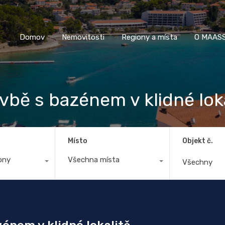
Domov
Nemovitosti
Regiony a místa
O M
Domov
Nemovitosti
Regiony a místa
O MAASS
bě s bazénem v klidné loka
Místo
Objekt č.
ony
Všechna místa