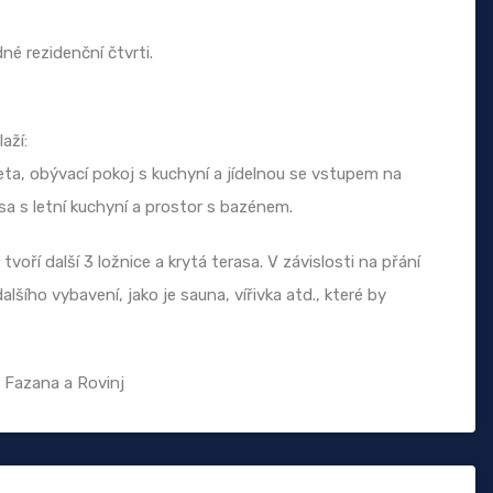
né rezidenční čtvrti.
aží:
eta, obývací pokoj s kuchyní a jídelnou se vstupem na
asa s letní kuchyní a prostor s bazénem.
voří další 3 ložnice a krytá terasa. V závislosti na přání
šího vybavení, jako je sauna, vířivka atd., které by
 Fazana a Rovinj