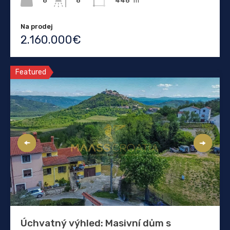
8
446
m²
8
Na prodej
2.160.000€
Featured
Úchvatný výhled: Masivní dům s