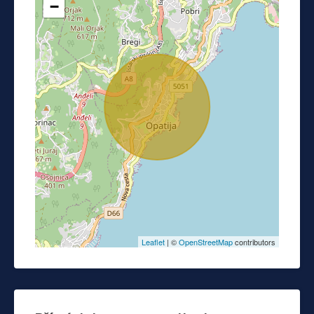
−
Leaflet
| ©
OpenStreetMap
contributors