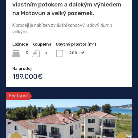
vlastním potokem a dalekým výhledem
na Motovun a velký pozemek.
K prodeji je nabízen zvláštní koncový řadový dům s
velkým…
Ložnice
Koupelna
Obytný prostor (m²)
3
200
m²
1
Na prodej
189.000€
Featured