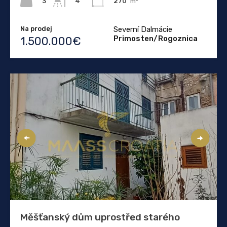
3
270
m²
4
Na prodej
Severní Dalmácie
Primosten/Rogoznica
1.500.000€
Měšťanský dům uprostřed starého