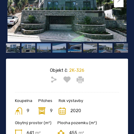
Objekt č:
2K-326
Koupelna
Pitches
Rok výstavby
9
9
2020
Obytný prostor (m²)
Plocha pozemku (m²)
641
m²
455
m²