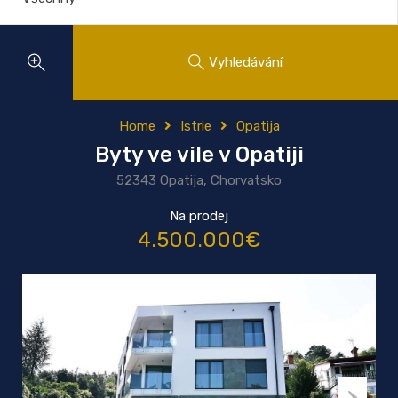
Vyhledávání
Home
Istrie
Opatija
Byty ve vile v Opatiji
52343 Opatija, Chorvatsko
Na prodej
4.500.000€