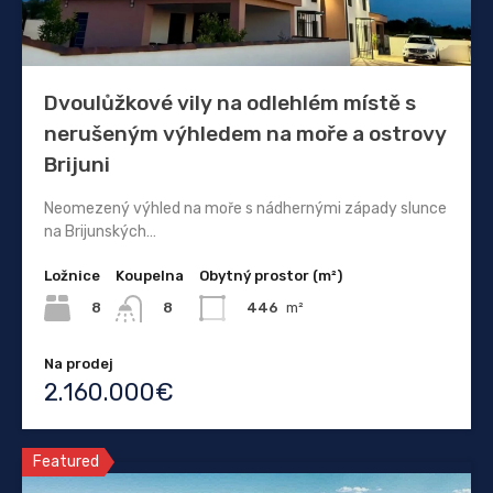
Dvoulůžkové vily na odlehlém místě s
nerušeným výhledem na moře a ostrovy
Brijuni
Neomezený výhled na moře s nádhernými západy slunce
na Brijunských…
Ložnice
Koupelna
Obytný prostor (m²)
8
446
m²
8
Na prodej
2.160.000€
Featured