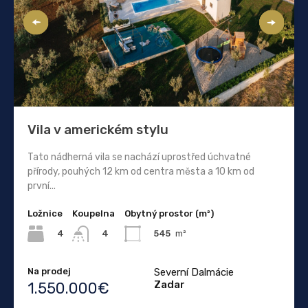
Vila v americkém stylu
Tato nádherná vila se nachází uprostřed úchvatné
přírody, pouhých 12 km od centra města a 10 km od
první...
Ložnice
Koupelna
Obytný prostor (m²)
4
545
m²
4
Na prodej
Severní Dalmácie
Zadar
1.550.000€