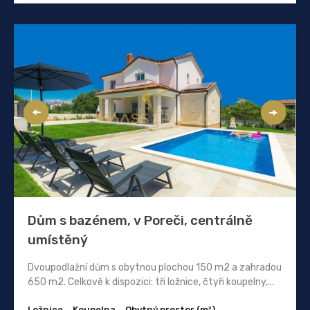
Dům s bazénem, ​​v Poreči, centrálně
umístěný
Dvoupodlažní dům s obytnou plochou 150 m2 a zahradou
650 m2. Celkově k dispozici: tři ložnice, čtyři koupelny,...
Ložnice
Koupelna
Obytný prostor (m²)