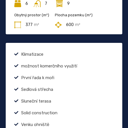
6
7
9
Obytný prostor (m²)
Plocha pozemku (m²)
377
m²
600
m²
Klimatizace
možnost komerčního využití
První řada k moři
Sedlová střecha
Sluneční terasa
Solid construction
Venku ohniště