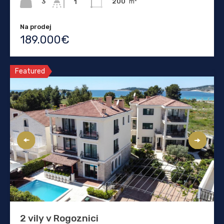
3
200
m²
1
Na prodej
189.000€
Featured
2 vily v Rogoznici