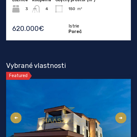
3
150
m²
4
Istrie
620.000€
Poreč
Vybrané vlastnosti
Featured