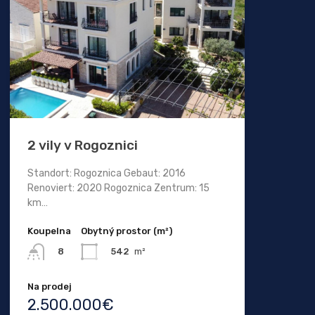
2 vily v Rogoznici
Standort: Rogoznica Gebaut: 2016
Renoviert: 2020 Rogoznica Zentrum: 15
km…
Koupelna
Obytný prostor (m²)
542
m²
8
Na prodej
2.500.000€