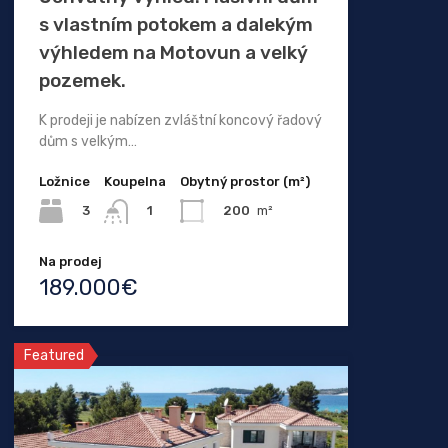
s vlastním potokem a dalekým
výhledem na Motovun a velký
pozemek.
K prodeji je nabízen zvláštní koncový řadový
dům s velkým…
Ložnice
Koupelna
Obytný prostor (m²)
3
200
m²
1
Na prodej
189.000€
Featured