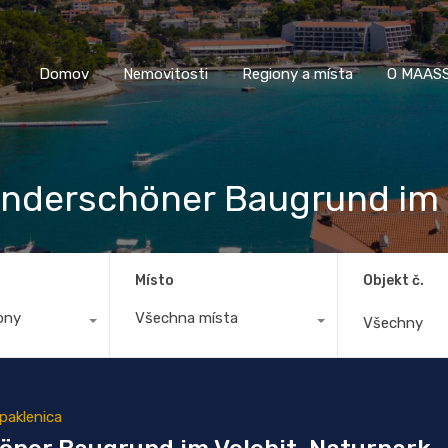
Domov
Nemovitosti
Regiony a místa
O M
Domov
Nemovitosti
Regiony a místa
O MAASS
Wunderschöner Baugrund im
Místo
Objekt č.
ony
Všechna místa
paklenica