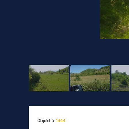
Objekt č:
1444