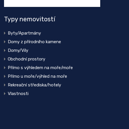
Typy nemovitostí
Byty/Apartmány
Domy z přírodního kamene
Domy/Vily
Obchodní prostory
Přímo s výhledem na moře/moře
Přímo u moře/výhled na moře
Rekreační střediska/hotely
Vlastnosti