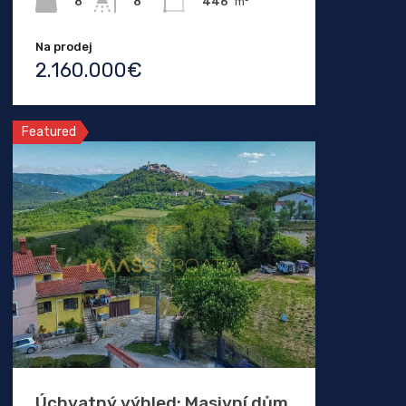
8
446
m²
8
Na prodej
2.160.000€
Featured
Úchvatný výhled: Masivní dům