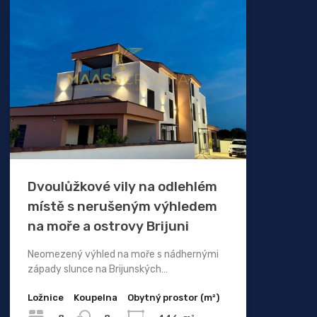
Dvoulůžkové vily na odlehlém
místě s nerušeným výhledem
na moře a ostrovy Brijuni
Neomezený výhled na moře s nádhernými
západy slunce na Brijunských…
Ložnice
Koupelna
Obytný prostor (m²)