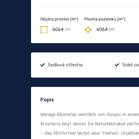
Obytný prostor (m²)
Plocha pozemku (m²)
6064
m²
6064
m²
Sedlová střecha
Solid c
Popis
Wenige Kilometer westlich von Gospic in eine
Kroatiens liegt dieses für Naturliebhaber per
– das Motto hier lautet also: Freiheit, Unabhä