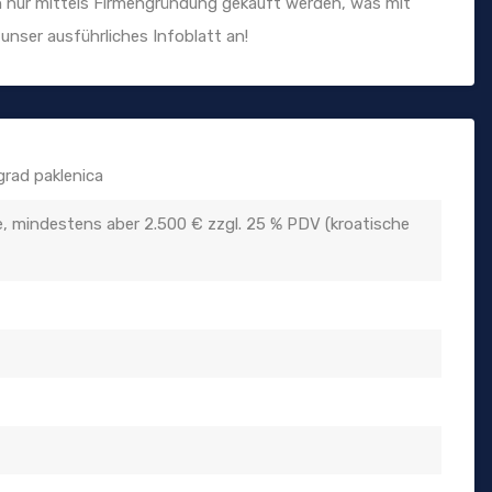
ann nur mittels Firmengründung gekauft werden, was mit
unser ausführliches Infoblatt an!
grad paklenica
 mindestens aber 2.500 € zzgl. 25 % PDV (kroatische