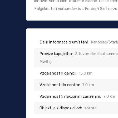
landwirtschaftlich titulierte Fläche. Diese k
Folgekosten verbunden ist. Fordern Sie hierzu 
Další informace o umístění:
Karlobag/Stari
Provize kupujícího:
3 % von der Kaufsumme,
MwSt).
Vzdálenost k dálnici:
15,0 km
Vzdálenost do centra:
7,0 km
Vzdálenost k nákupním zařízením:
7,0 km
Objekt je k dispozici od:
sofort