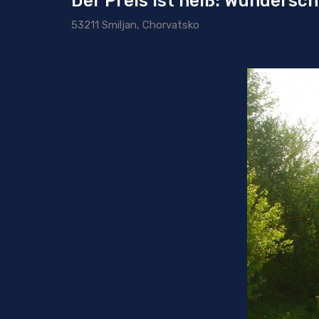
Der Preis ist heiß: Wundersc
53211 Smiljan, Chorvatsko