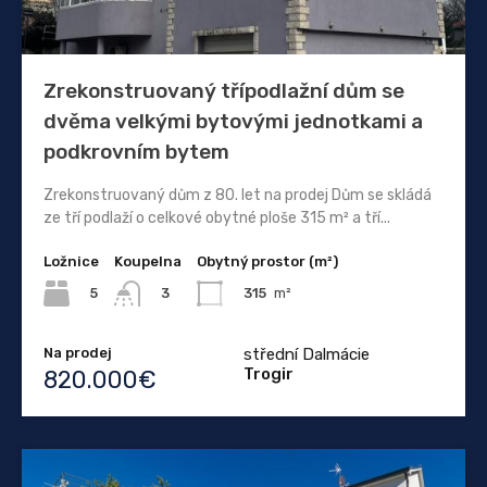
Zrekonstruovaný třípodlažní dům se
dvěma velkými bytovými jednotkami a
podkrovním bytem
Zrekonstruovaný dům z 80. let na prodej Dům se skládá
ze tří podlaží o celkové obytné ploše 315 m² a tří...
Ložnice
Koupelna
Obytný prostor (m²)
5
315
m²
3
Na prodej
střední Dalmácie
Trogir
820.000€