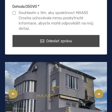
Dohoda DSGVO
*
Souhlasím s tím, aby společnost MAASS
Croatia uchovávala mnou poskytnuté
informace, abyste mohli odpovědět na můj
dotaz.
Odeslat zprávu