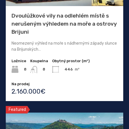
Dvoulůžkové vily na odlehlém místě s
nerušeným výhledem na moře a ostrovy
Brijuni
Neomezený výhled na moře s nádhernými západy slunce
na Brijunských…
Ložnice
Koupelna
Obytný prostor (m²)
8
446
m²
8
Na prodej
2.160.000€
Featured