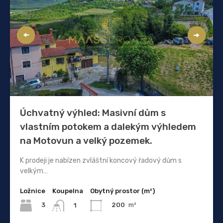
Úchvatný výhled: Masivní dům s
vlastním potokem a dalekým výhledem
na Motovun a velký pozemek.
K prodeji je nabízen zvláštní koncový řadový dům s
velkým…
Ložnice
Koupelna
Obytný prostor (m²)
3
200
m²
1