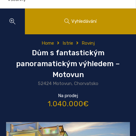
Vyhledávání
Home
Istrie
Rovinj
Dům s fantastickým
panoramatickým výhledem –
Motovun
52424 Motovun, Chorvatsko
Na prodej
1.040.000€