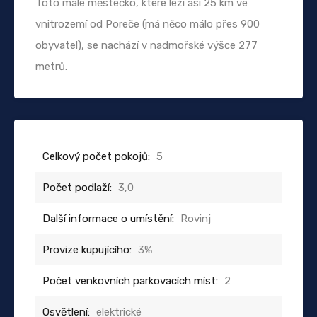
Toto malé městečko, které leží asi 25 km ve
vnitrozemí od Poreče (má něco málo přes 900
obyvatel), se nachází v nadmořské výšce 277
metrů.
Celkový počet pokojů:
5
Počet podlaží:
3,0
Další informace o umístění:
Rovinj
Provize kupujícího:
3%
Počet venkovních parkovacích míst:
2
Osvětlení:
elektrické