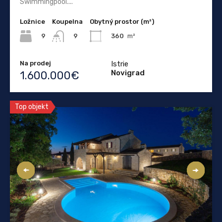
Swimmingpool....
Ložnice
Koupelna
Obytný prostor (m²)
9
360
m²
9
Na prodej
Istrie
Novigrad
1.600.000€
Top objekt