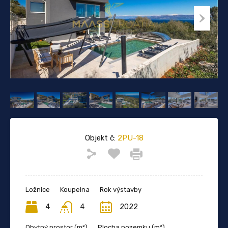
Objekt č:
2PU-18
Ložnice
Koupelna
Rok výstavby
4
4
2022
Obytný prostor (m²)
Plocha pozemku (m²)