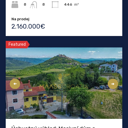
8
446
m²
8
Na prodej
2.160.000€
Featured