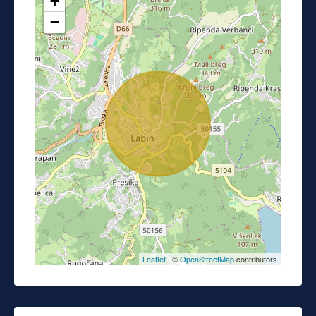
+
−
Leaflet
| ©
OpenStreetMap
contributors