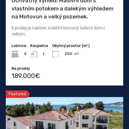
Úchvatný výhled: Masivní dům s
vlastním potokem a dalekým výhledem
na Motovun a velký pozemek.
K prodeji je nabízen zvláštní koncový řadový dům s
velkým…
Ložnice
Koupelna
Obytný prostor (m²)
3
200
m²
1
Na prodej
189.000€
Featured