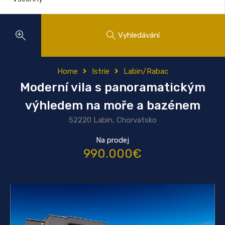
Vyhledávání
Home
Istrie
Labin/Rabac
Moderní vila s panoramatickým
výhledem na moře a bazénem
52220 Labin, Chorvatsko
Na prodej
990.000€