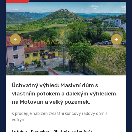
Úchvatný výhled: Masivní dům s
vlastním potokem a dalekým výhledem
na Motovun a velký pozemek.
K prodeji je nabízen zvláštní koncový řadový dům s
velkým…
Ložnice
Koupelna
Obytný prostor (m²)