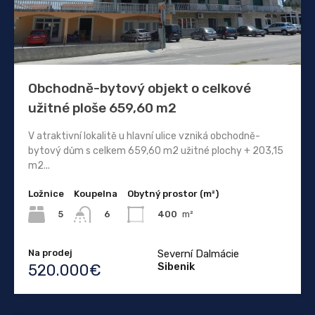
Obchodně-bytový objekt o celkové
užitné ploše 659,60 m2
V atraktivní lokalitě u hlavní ulice vzniká obchodně-
bytový dům s celkem 659,60 m2 užitné plochy + 203,15
m2...
Ložnice
Koupelna
Obytný prostor (m²)
5
400
m²
6
Na prodej
Severní Dalmácie
Sibenik
520.000€