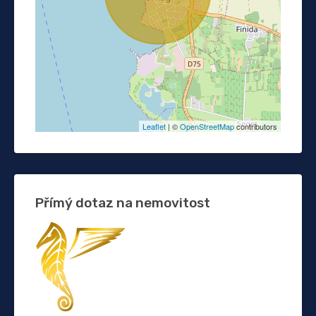
Leaflet
| ©
OpenStreetMap
contributors
Přímý dotaz na nemovitost