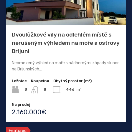
Dvoulůžkové vily na odlehlém místě s
nerušeným výhledem na moře a ostrovy
Brijuni
Neomezený výhled na moře s nádhernými západy slunce
na Brijunských…
Ložnice
Koupelna
Obytný prostor (m²)
8
446
m²
8
Na prodej
2.160.000€
Featured