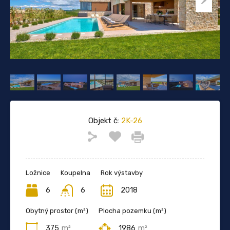
Objekt č:
2K-26
Ložnice
Koupelna
Rok výstavby
6
6
2018
Obytný prostor (m²)
Plocha pozemku (m²)
375
m²
1986
m²