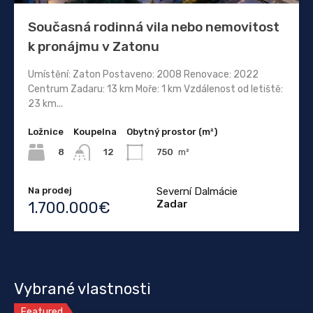
Současná rodinná vila nebo nemovitost
k pronájmu v Zatonu
Umístění: Zaton Postaveno: 2008 Renovace: 2022
Centrum Zadaru: 13 km Moře: 1 km Vzdálenost od letiště:
23 km...
Ložnice
Koupelna
Obytný prostor (m²)
8
750
m²
12
Na prodej
Severní Dalmácie
Zadar
1.700.000€
Vybrané vlastnosti
Featured