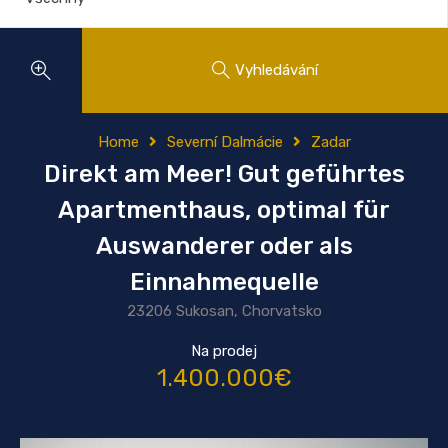
Vyhledávání
Home
Severní Dalmácie
Zadar
Direkt am Meer! Gut geführtes
Apartmenthaus, optimal für
Auswanderer oder als
Einnahmequelle
23206 Sukosan, Chorvatsko
Na prodej
1.400.000€