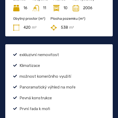
16
11
10
2006
Obytný prostor (m²)
Plocha pozemku (m²)
420
m²
538
m²
exkluzivní nemovitost
Klimatizace
možnost komerčního využití
Panoramatický výhled na moře
Pevná konstrukce
První řada k moři