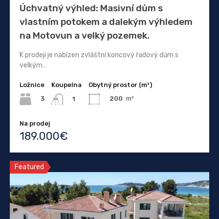
Úchvatný výhled: Masivní dům s
vlastním potokem a dalekým výhledem
na Motovun a velký pozemek.
K prodeji je nabízen zvláštní koncový řadový dům s
velkým…
Ložnice
Koupelna
Obytný prostor (m²)
3
200
m²
1
Na prodej
189.000€
Featured