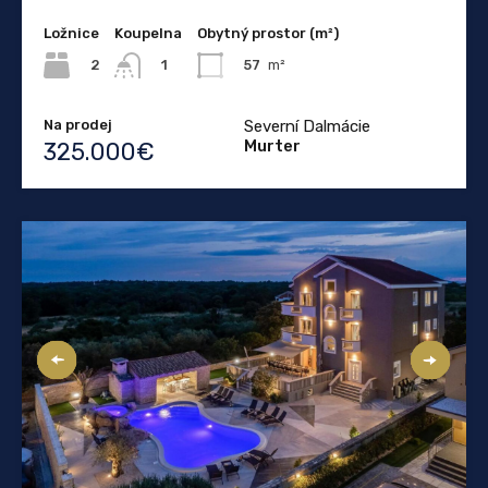
Ložnice
Koupelna
Obytný prostor (m²)
2
57
m²
1
Na prodej
Severní Dalmácie
Murter
325.000€