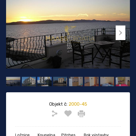
Objekt č:
2000-45
Ložnice
Koupelna
Pitches
Rok výstavby