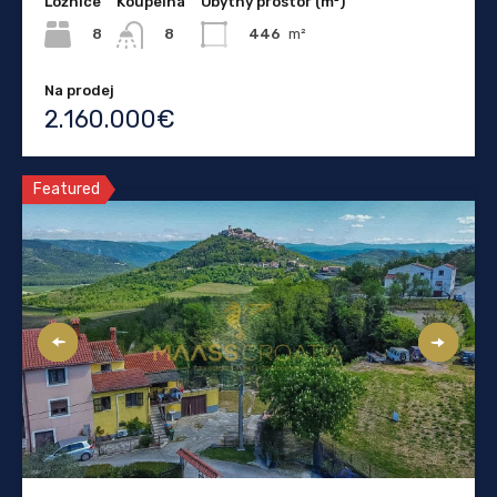
Ložnice
Koupelna
Obytný prostor (m²)
8
446
m²
8
Na prodej
2.160.000€
Featured