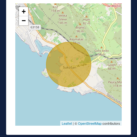
+
−
Leaflet
| ©
OpenStreetMap
contributors