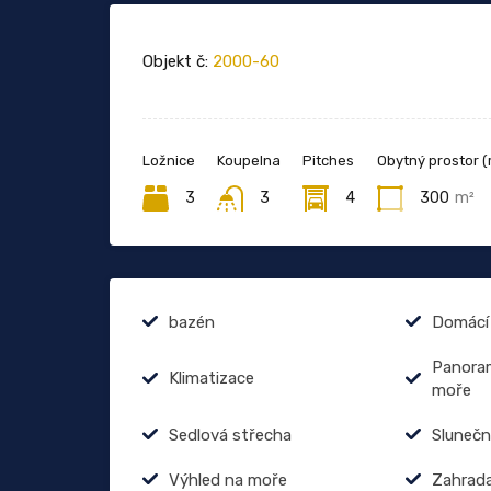
Objekt č:
2000-60
Ložnice
Koupelna
Pitches
Obytný prostor (
3
3
4
300
m²
bazén
Domácí 
Panoram
Klimatizace
moře
Sedlová střecha
Slunečn
Výhled na moře
Zahrad