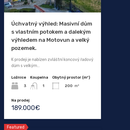
Úchvatný výhled: Masivní dům
s vlastním potokem a dalekým
výhledem na Motovun a velký
pozemek.
K prodeji je nabízen zvláštní koncový řadový
dům s velkým…
Ložnice
Koupelna
Obytný prostor (m²)
3
200
m²
1
Na prodej
189.000€
Featured