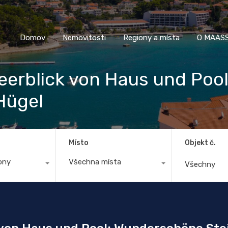
Domov
Nemovitosti
Regiony a místa
O M
Domov
Nemovitosti
Regiony a místa
O MAASS
erblick von Haus und Poo
 Hügel
Místo
Objekt č.
ony
Všechna místa