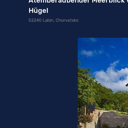
Atemberaubender Meerblick v
Hügel
52240 Labin, Chorvatsko