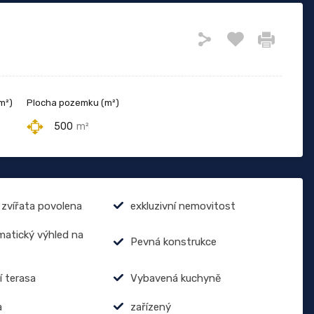
m²)
Plocha pozemku (m²)
500
m²
zvířata povolena
exkluzivní nemovitost
atický výhled na
Pevná konstrukce
í terasa
Vybavená kuchyně
a
zařízený