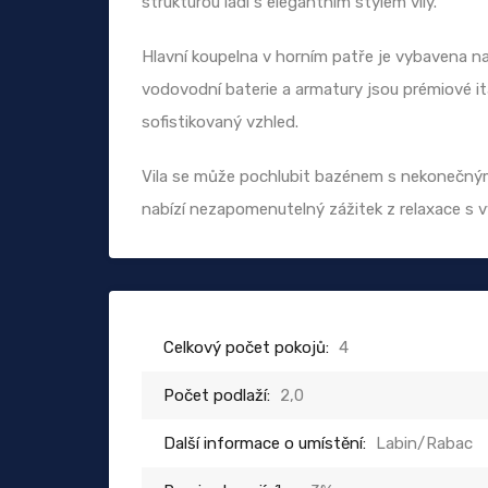
strukturou ladí s elegantním stylem vily.
Hlavní koupelna v horním patře je vybavena n
vodovodní baterie a armatury jsou prémiové it
sofistikovaný vzhled.
Vila se může pochlubit bazénem s nekonečn
nabízí nezapomenutelný zážitek z relaxace s 
Celkový počet pokojů:
4
Počet podlaží:
2,0
Další informace o umístění:
Labin/Rabac