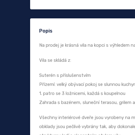
Popis
Na prodej je krásná vila na kopci s výhledem na 
Vila se skládá z:
Suterén s příslušenstvím
Přízemí: velký obývací pokoj se slunnou kuchyn
1. patro se 3 ložnicemi, každá s koupelnou
Zahrada s bazénem, sluneční terasou, grilem a
Všechny interiérové dveře jsou vyrobeny na mí
obklady jsou pečlivě vybrány tak, aby dokonale 