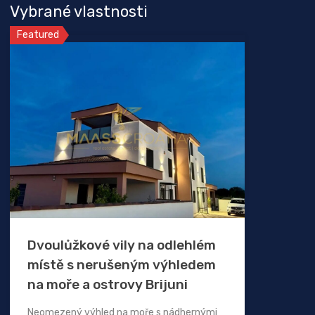
Vybrané vlastnosti
Featured
Dvoulůžkové vily na odlehlém
místě s nerušeným výhledem
na moře a ostrovy Brijuni
Neomezený výhled na moře s nádhernými