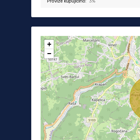
Provize kupujícího:
3%
+
−