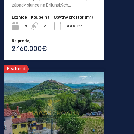
západy slunce na Brijunských…
Ložnice
Koupelna
Obytný prostor (m²)
8
446
m²
8
Na prodej
2.160.000€
Featured