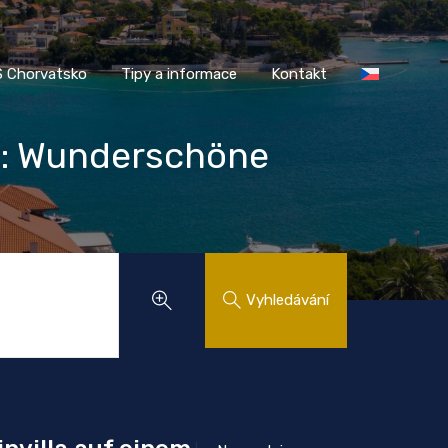
AASS Chorvatsko
Tipy a informace
Kontakt
 Chorvatsko
Tipy a informace
Kontakt
l: Wunderschöne
Vyhledávání