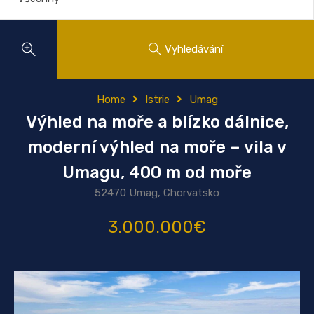
Vyhledávání
Home
Istrie
Umag
Výhled na moře a blízko dálnice,
moderní výhled na moře – vila v
Umagu, 400 m od moře
52470 Umag, Chorvatsko
3.000.000€