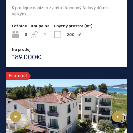
K prodeji je nabízen zvláštní koncový řadový dům s
velkým…
Ložnice
Koupelna
Obytný prostor (m²)
3
200
m²
1
Na prodej
189.000€
Featured