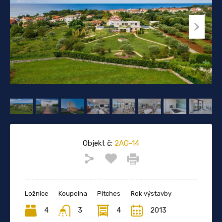
Objekt č:
2AG-14
Ložnice
Koupelna
Pitches
Rok výstavby
4
3
4
2013