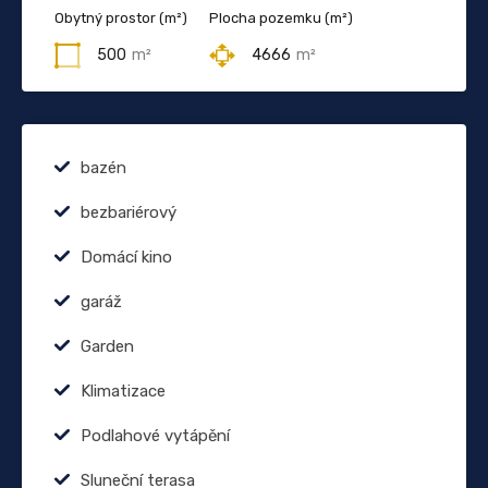
Obytný prostor (m²)
Plocha pozemku (m²)
500
m²
4666
m²
bazén
bezbariérový
Domácí kino
garáž
Garden
Klimatizace
Podlahové vytápění
Sluneční terasa