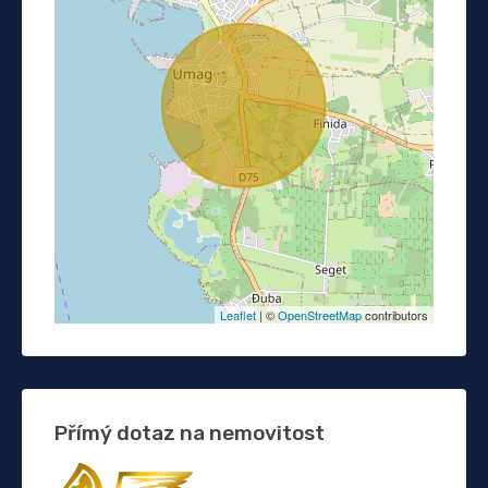
Leaflet
| ©
OpenStreetMap
contributors
Přímý dotaz na nemovitost