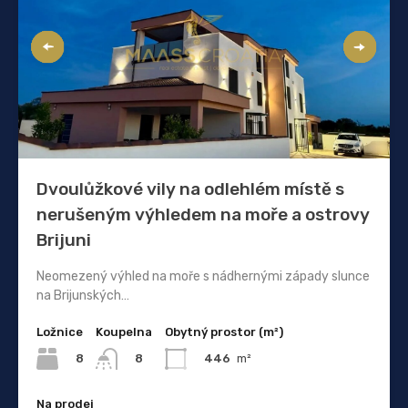
Dvoulůžkové vily na odlehlém místě s
nerušeným výhledem na moře a ostrovy
Brijuni
Neomezený výhled na moře s nádhernými západy slunce
na Brijunských…
Ložnice
Koupelna
Obytný prostor (m²)
8
446
m²
8
Na prodej