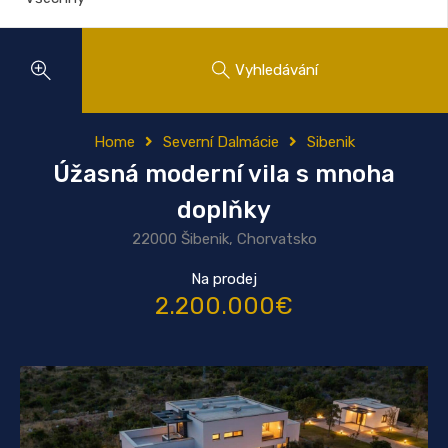
Vyhledávání
Home
Severní Dalmácie
Sibenik
Úžasná moderní vila s mnoha
doplňky
22000 Šibenik, Chorvatsko
Na prodej
2.200.000€