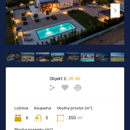
Objekt č:
2K-40
Ložnice
Koupelna
Obytný prostor (m²)
6
5
350
m²
Plocha pozemku (m²)