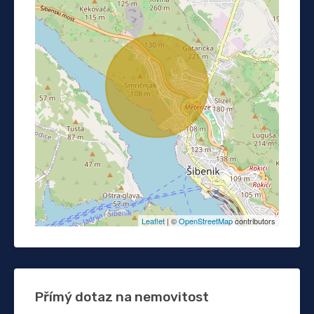
Leaflet
| ©
OpenStreetMap
contributors
Přímý dotaz na nemovitost