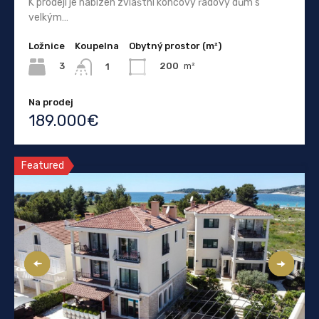
K prodeji je nabízen zvláštní koncový řadový dům s
velkým…
Ložnice
Koupelna
Obytný prostor (m²)
3
200
m²
1
Na prodej
189.000€
Featured