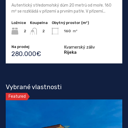
Autentický středomořský dům 20 metrů od moře. 160
m² se rozkládá v přízemí a prvním patře. V přízemí...
Ložnice
Koupelna
Obytný prostor (m²)
2
160
m²
2
Na prodej
Kvarnerský záliv
Rijeka
280.000€
Vybrané vlastnosti
Featured