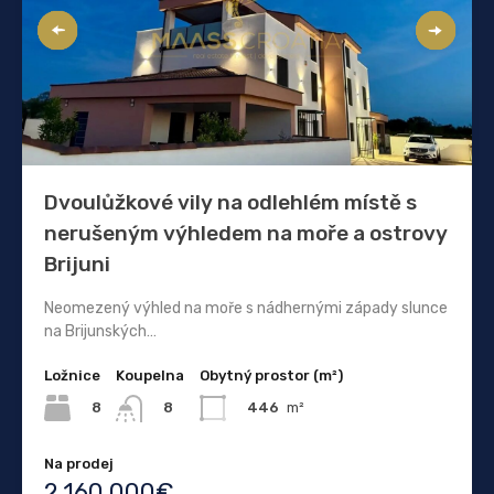
Dvoulůžkové vily na odlehlém místě s
nerušeným výhledem na moře a ostrovy
Brijuni
Neomezený výhled na moře s nádhernými západy slunce
na Brijunských…
Ložnice
Koupelna
Obytný prostor (m²)
8
446
m²
8
Na prodej
2.160.000€