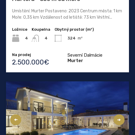
Umístění: Murter Postaveno: 2023 Centrum města: 1 km
Moře: 0,35 km Vzdálenost od letiště: 73 km Vnitřní...
Ložnice
Koupelna
Obytný prostor (m²)
4
324
m²
4
Na prodej
Severní Dalmácie
Murter
2.500.000€