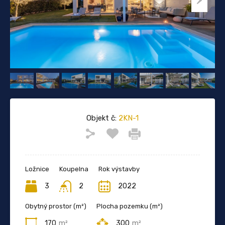
Objekt č:
2KN-1
Ložnice
Koupelna
Rok výstavby
3
2
2022
Obytný prostor (m²)
Plocha pozemku (m²)
170
m²
300
m²