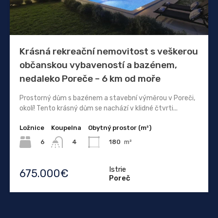
Krásná rekreační nemovitost s veškerou
občanskou vybaveností a bazénem, ​​
nedaleko Poreče – 6 km od moře
Prostorný dům s bazénem a stavební výměrou v Poreči,
okolí! Tento krásný dům se nachází v klidné čtvrti...
Ložnice
Koupelna
Obytný prostor (m²)
6
180
m²
4
Istrie
675.000€
Poreč