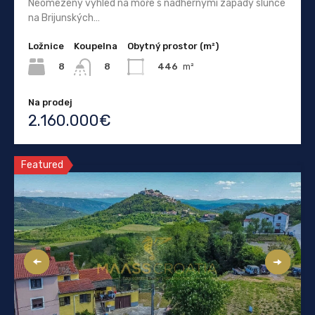
Neomezený výhled na moře s nádhernými západy slunce
na Brijunských…
Ložnice
Koupelna
Obytný prostor (m²)
8
446
m²
8
Na prodej
2.160.000€
Featured