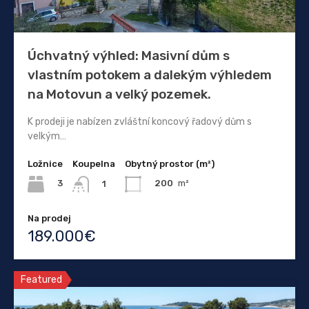
Úchvatný výhled: Masivní dům s
vlastním potokem a dalekým výhledem
na Motovun a velký pozemek.
K prodeji je nabízen zvláštní koncový řadový dům s
velkým…
Ložnice
Koupelna
Obytný prostor (m²)
3
200
m²
1
Na prodej
189.000€
Featured