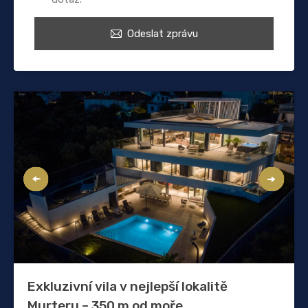
Odeslat zprávu
Exkluzivní vila v nejlepší lokalitě
Murteru – 350 m od moře