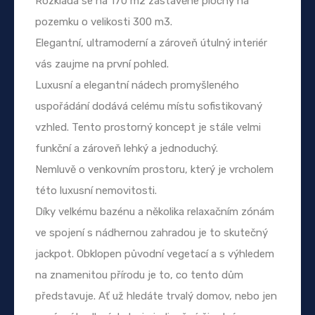
Rozkládá se na 170 m2 zastavěné plochy na
pozemku o velikosti 300 m3.
Elegantní, ultramoderní a zároveň útulný interiér
vás zaujme na první pohled.
Luxusní a elegantní nádech promyšleného
uspořádání dodává celému místu sofistikovaný
vzhled. Tento prostorný koncept je stále velmi
funkční a zároveň lehký a jednoduchý.
Nemluvě o venkovním prostoru, který je vrcholem
této luxusní nemovitosti.
Díky velkému bazénu a několika relaxačním zónám
ve spojení s nádhernou zahradou je to skutečný
jackpot. Obklopen původní vegetací a s výhledem
na znamenitou přírodu je to, co tento dům
představuje. Ať už hledáte trvalý domov, nebo jen