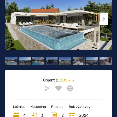
Objekt č:
2DS-65
Ložnice
Koupelna
Pitches
Rok výstavby
4
3
2
2024