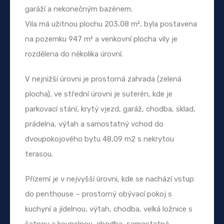
garáží a nekonečným bazénem.
Vila má užitnou plochu 203,08 m², byla postavena
na pozemku 947 m² a venkovní plocha vily je
rozdělena do několika úrovní.
V nejnižší úrovni je prostorná zahrada (zelená
plocha), ve střední úrovni je suterén, kde je
parkovací stání, krytý vjezd, garáž, chodba, sklad,
prádelna, výtah a samostatný vchod do
dvoupokojového bytu 48,09 m2 s nekrytou
terasou.
Přízemí je v nejvyšší úrovni, kde se nachází vstup
do penthouse – prostorný obývací pokoj s
kuchyní a jídelnou, výtah, chodba, velká ložnice s
šatnou a koupelnou, chodba, samostatná