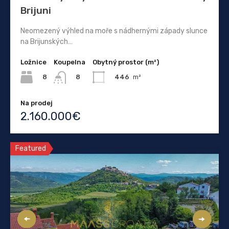
Brijuni
Neomezený výhled na moře s nádhernými západy slunce
na Brijunských…
Ložnice
Koupelna
Obytný prostor (m²)
8
446
m²
8
Na prodej
2.160.000€
Featured