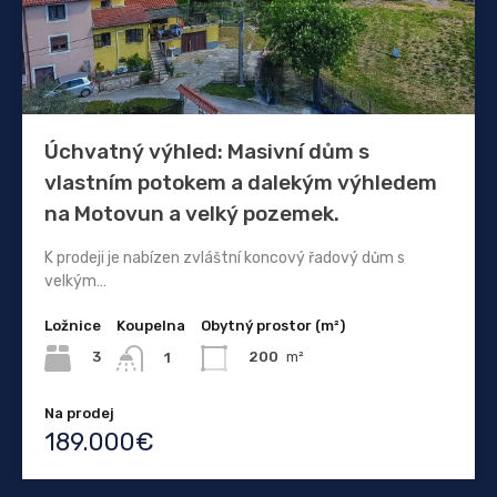
Úchvatný výhled: Masivní dům s
vlastním potokem a dalekým výhledem
na Motovun a velký pozemek.
K prodeji je nabízen zvláštní koncový řadový dům s
velkým…
Ložnice
Koupelna
Obytný prostor (m²)
3
200
m²
1
Na prodej
189.000€