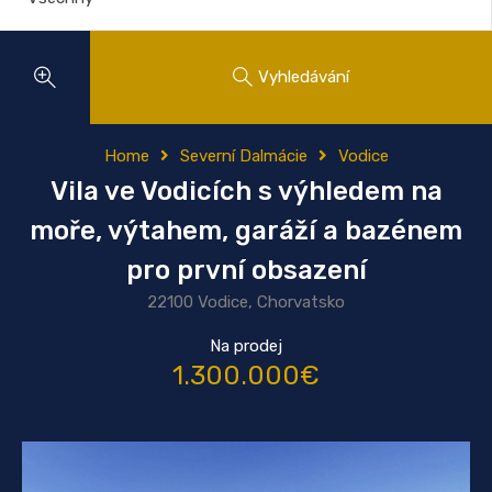
Vyhledávání
Home
Severní Dalmácie
Vodice
Vila ve Vodicích s výhledem na
moře, výtahem, garáží a bazénem
pro první obsazení
22100 Vodice, Chorvatsko
Na prodej
1.300.000€