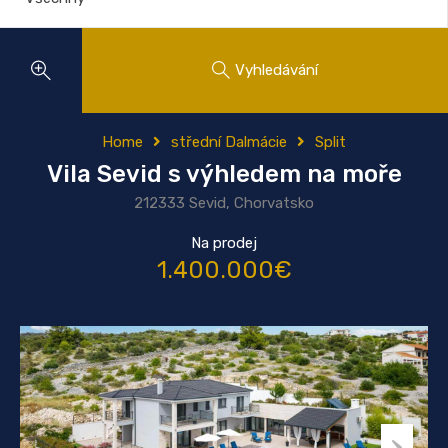
Vyhledávání
Home
střední Dalmácie
Split
Vila Sevid s výhledem na moře
212333 Sevid, Chorvatsko
Na prodej
1.400.000€