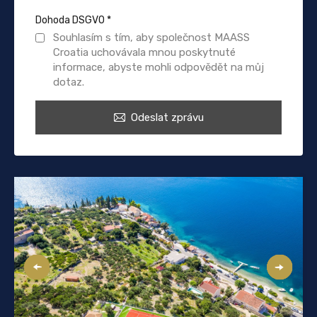
Dohoda DSGVO
*
Souhlasím s tím, aby společnost MAASS
Croatia uchovávala mnou poskytnuté
informace, abyste mohli odpovědět na můj
dotaz.
Odeslat zprávu