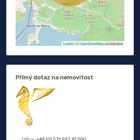
Leaflet
| ©
OpenStreetMap
contributors
Přímý dotaz na nemovitost
Office:
+49 (0) 571 597 10 000