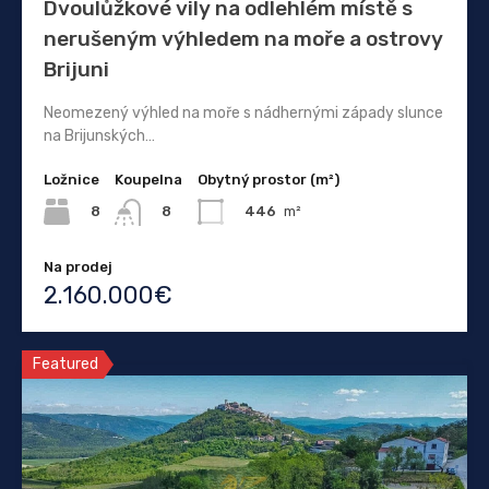
Dvoulůžkové vily na odlehlém místě s
nerušeným výhledem na moře a ostrovy
Brijuni
Neomezený výhled na moře s nádhernými západy slunce
na Brijunských…
Ložnice
Koupelna
Obytný prostor (m²)
8
446
m²
8
Na prodej
2.160.000€
Featured