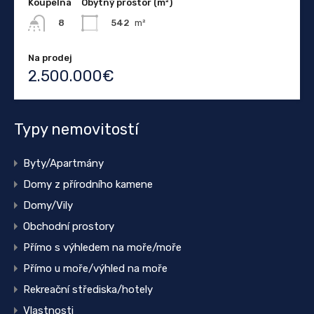
Koupelna
Obytný prostor (m²)
542
m²
8
Na prodej
2.500.000€
Typy nemovitostí
Byty/Apartmány
Domy z přírodního kamene
Domy/Vily
Obchodní prostory
Přímo s výhledem na moře/moře
Přímo u moře/výhled na moře
Rekreační střediska/hotely
Vlastnosti