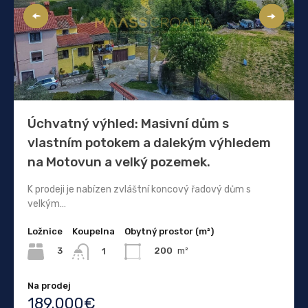
Úchvatný výhled: Masivní dům s
vlastním potokem a dalekým výhledem
na Motovun a velký pozemek.
K prodeji je nabízen zvláštní koncový řadový dům s
velkým…
Ložnice
Koupelna
Obytný prostor (m²)
3
200
m²
1
Na prodej
189.000€