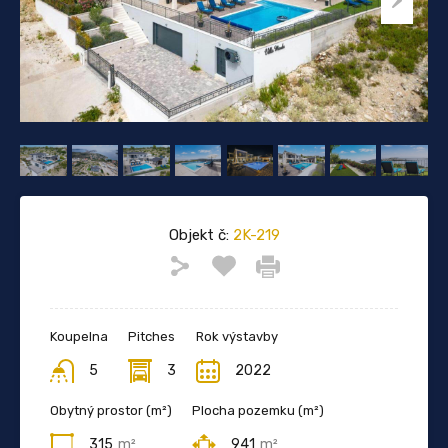
Objekt č:
2K-219
Koupelna
Pitches
Rok výstavby
5
3
2022
Obytný prostor (m²)
Plocha pozemku (m²)
315
m²
941
m²