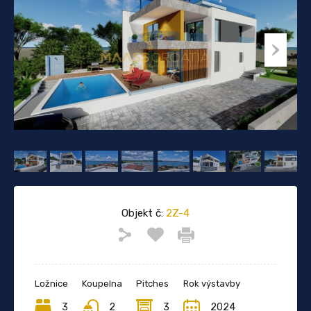
Objekt č:
2Z-4
Ložnice
Koupelna
Pitches
Rok výstavby
3
2
3
2024