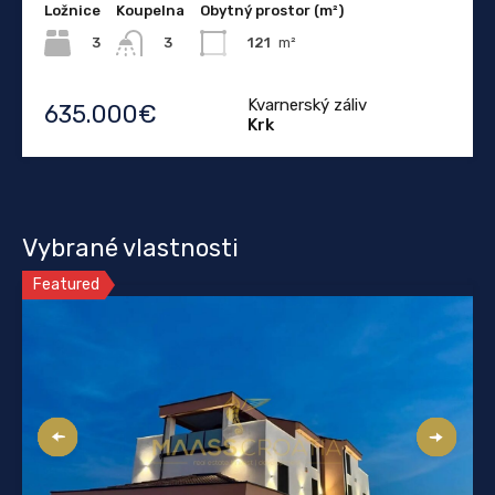
Ložnice
Koupelna
Obytný prostor (m²)
3
121
m²
3
Kvarnerský záliv
635.000€
Krk
Vybrané vlastnosti
Featured