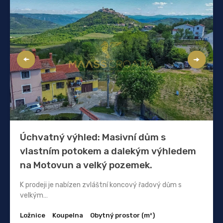
Úchvatný výhled: Masivní dům s
vlastním potokem a dalekým výhledem
na Motovun a velký pozemek.
K prodeji je nabízen zvláštní koncový řadový dům s
velkým…
Ložnice
Koupelna
Obytný prostor (m²)