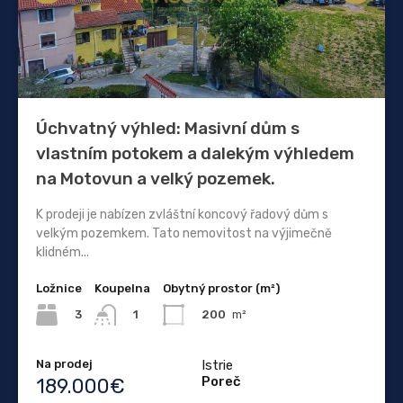
Úchvatný výhled: Masivní dům s
vlastním potokem a dalekým výhledem
na Motovun a velký pozemek.
K prodeji je nabízen zvláštní koncový řadový dům s
velkým pozemkem. Tato nemovitost na výjimečně
klidném...
Ložnice
Koupelna
Obytný prostor (m²)
3
200
m²
1
Na prodej
Istrie
Poreč
189.000€