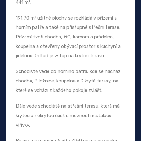
441 m².
191,70 m² užitné plochy se rozkládá v přízemí a
horním patře a také na přístupné střešní terase.
Přízemí tvoří chodba, WC, komora a prádelna,
koupelna a otevřený obývací prostor s kuchyní a
jídelnou. Odtud je vstup na krytou terasu.
Schodiště vede do horního patra, kde se nachází
chodba, 3 ložnice, koupelna a 3 kryté terasy, na
které se vchází z každého pokoje zvlášť.
Dále vede schodiště na střešní terasu, která má
krytou a nekrytou část s možností instalace
vířivky.
Bazén má rozměry 6,50 x 4,50 ma na pozemku