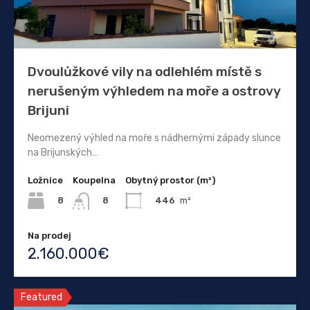
Dvoulůžkové vily na odlehlém místě s
nerušeným výhledem na moře a ostrovy
Brijuni
Neomezený výhled na moře s nádhernými západy slunce
na Brijunských…
Ložnice
Koupelna
Obytný prostor (m²)
8
446
m²
8
Na prodej
2.160.000€
Featured