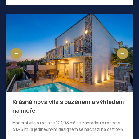
Krásná nová vila s bazénem a výhledem
na moře
Moderní vila o rozloze 121,03 m² se zahradou o rozloze
61,93 m² a jedinečným designem se nachází na ostrově...