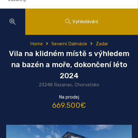
Vyhledávání
Home
Severní Dalmácie
Zadar
Vila na klidném místě s výhledem
na bazén a moře, dokončení léto
2024
23248 Razanac, Chorvatsko
Na prodej
669.500€