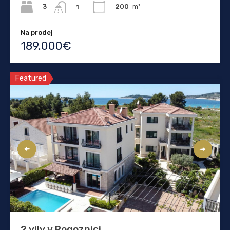
3
200
m²
1
Na prodej
189.000€
Featured
2 vily v Rogoznici