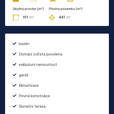
Obytný prostor (m²)
Plocha pozemku (m²)
191
m²
441
m²
bazén
Domácí zvířata povolena
exkluzivní nemovitost
garáž
Klimatizace
Pevná konstrukce
Sluneční terasa