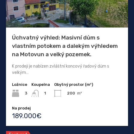
Úchvatný výhled: Masivní dům s
vlastním potokem a dalekým výhledem
na Motovun a velký pozemek.
K prodeji je nabízen zvláštní koncový řadový dům s
velkým…
Ložnice
Koupelna
Obytný prostor (m²)
3
200
m²
1
Na prodej
189.000€