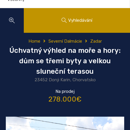
Vyhledávání
Home
Severní Dalmácie
Zadar
Úchvatný výhled na moře a hory:
dům se třemi byty a velkou
sluneční terasou
23452 Donji Karin, Chorvatsko
Na prodej
278.000€