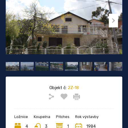
Objekt č:
2Z-18
Ložnice
Koupelna
Pitches
Rok výstavby
4
3
1
1984