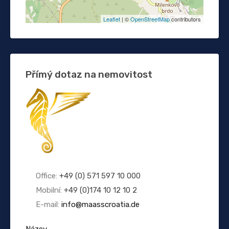
Leaflet
| ©
OpenStreetMap
contributors
Přímý dotaz na nemovitost
Office:
+49 (0) 571 597 10 000
Mobilní:
+49 (0)174 10 12 10 2
E-mail:
info@maasscroatia.de
Název