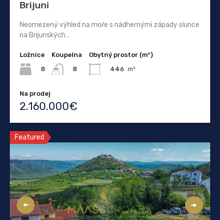
Brijuni
Neomezený výhled na moře s nádhernými západy slunce
na Brijunských…
Ložnice
Koupelna
Obytný prostor (m²)
8
446
m²
8
Na prodej
2.160.000€
Featured