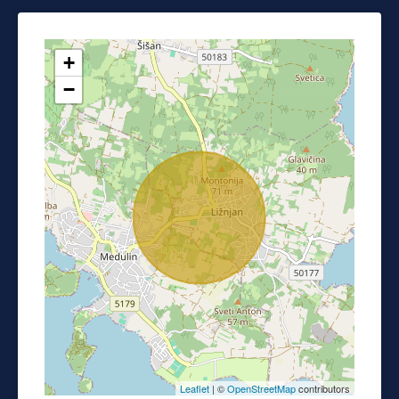
+
−
Leaflet
| ©
OpenStreetMap
contributors