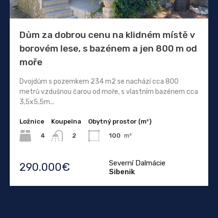
Dům za dobrou cenu na klidném místě v
borovém lese, s bazénem a jen 800 m od
moře
Dvojdům s pozemkem 234 m2 se nachází cca 800
metrů vzdušnou čarou od moře, s vlastním bazénem cca
3,5x5,5m...
Ložnice
Koupelna
Obytný prostor (m²)
4
100
m²
2
Severní Dalmácie
290.000€
Sibenik