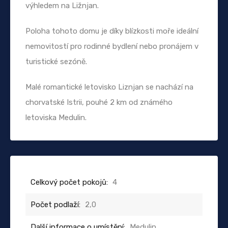
výhledem na Ližnjan.
Poloha tohoto domu je díky blízkosti moře ideální
nemovitostí pro rodinné bydlení nebo pronájem v
turistické sezóně.
Malé romantické letovisko Liznjan se nachází na
chorvatské Istrii, pouhé 2 km od známého
letoviska Medulin.
Celkový počet pokojů:
4
Počet podlaží:
2,0
Další informace o umístění:
Medulin