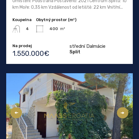
Umístění: Podstrana Postaveno: 2021 Centrum Splitu: 10
km Moře: 0,35 km Vzdálenost od letiště: 22 km Vnitřní...
Koupelna
Obytný prostor (m²)
400
m²
4
Na prodej
střední Dalmácie
Split
1.550.000€