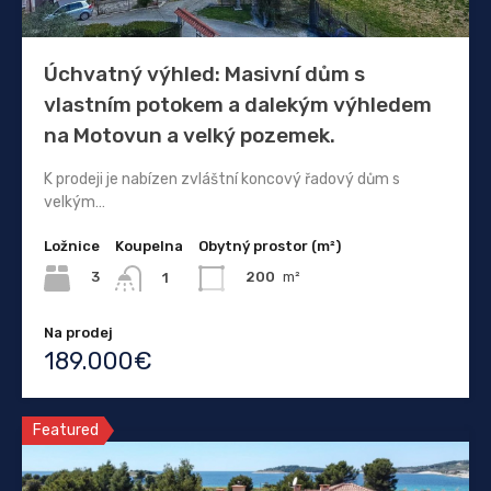
Úchvatný výhled: Masivní dům s
vlastním potokem a dalekým výhledem
na Motovun a velký pozemek.
K prodeji je nabízen zvláštní koncový řadový dům s
velkým…
Ložnice
Koupelna
Obytný prostor (m²)
3
200
m²
1
Na prodej
189.000€
Featured