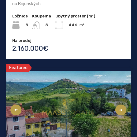
na Brijunských…
Ložnice
Koupelna
Obytný prostor (m²)
8
446
m²
8
Na prodej
2.160.000€
Featured