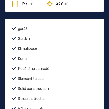
199
m²
269
m²
garáž
Garden
Klimatizace
Komín
Použití na zahradě
Sluneční terasa
Solid construction
Stropní střecha
Výhled na moře