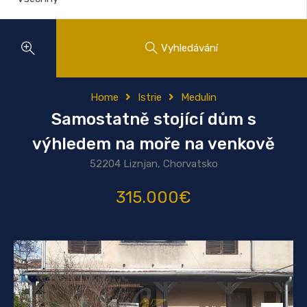
Vyhledávání
Home
Istrie
Medulin
Samostatně stojící dům s
výhledem na moře na venkově
52204 Liznjan, Chorvatsko
315.000€