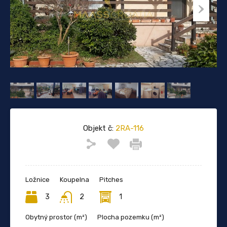
Objekt č:
2RA-116
Ložnice
Koupelna
Pitches
3
2
1
Obytný prostor (m²)
Plocha pozemku (m²)