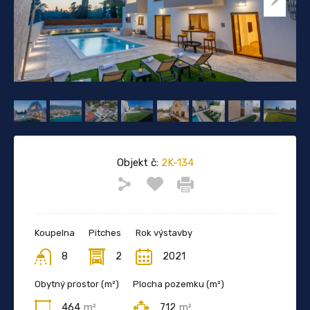
Objekt č:
2K-134
Koupelna
Pitches
Rok výstavby
8
2
2021
Obytný prostor (m²)
Plocha pozemku (m²)
464
m²
712
m²