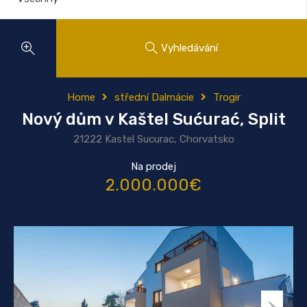
Vyhledávání
Home
střední Dalmácie
Trogir
Nový dům v Kaštel Sućurać, Split
21222 Kastel Sucurac, Chorvatsko
Na prodej
2.000.000€