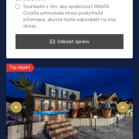
Souhlasím s tím, aby společnost MAASS
Croatia uchovávala mnou poskytnuté
informace, abyste mohli odpovědět na můj
dotaz.
Odeslat zprávu
Top objekt