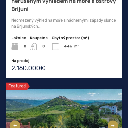
nerušeným výhledem na moře a ostrovy
Brijuni
Neomezený výhled na moře s nádhernými západy slunce
na Brijunských…
Ložnice
Koupelna
Obytný prostor (m²)
8
446
m²
8
Na prodej
2.160.000€
Featured