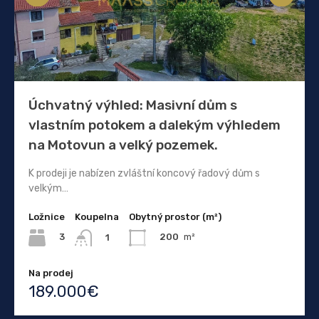
Úchvatný výhled: Masivní dům s
vlastním potokem a dalekým výhledem
na Motovun a velký pozemek.
K prodeji je nabízen zvláštní koncový řadový dům s
velkým…
Ložnice
Koupelna
Obytný prostor (m²)
3
200
m²
1
Na prodej
189.000€