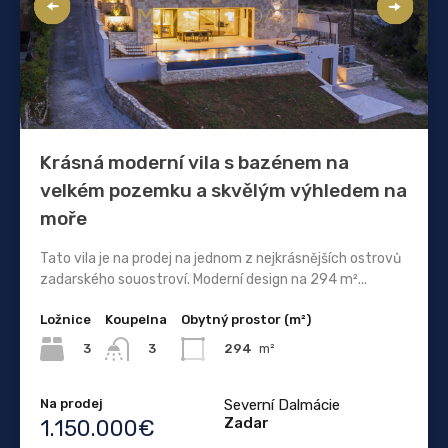
Krásná moderní vila s bazénem na
velkém pozemku a skvělým výhledem na
moře
Tato vila je na prodej na jednom z nejkrásnějších ostrovů
zadarského souostroví. Moderní design na 294 m²...
Ložnice
Koupelna
Obytný prostor (m²)
3
294
m²
3
Na prodej
Severní Dalmácie
Zadar
1.150.000€