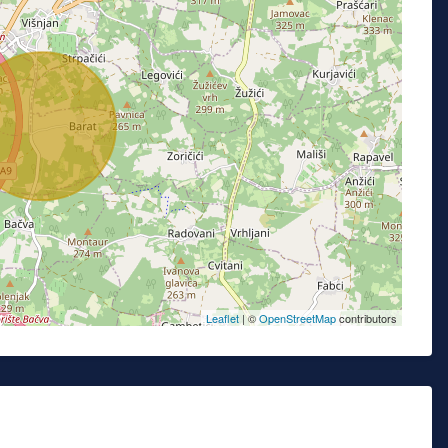
Leaflet
| ©
OpenStreetMap
contributors