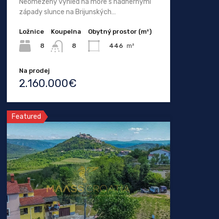
Neomezený výhled na moře s nádhernými
západy slunce na Brijunských…
Ložnice
Koupelna
Obytný prostor (m²)
8
446
m²
8
Na prodej
2.160.000€
Featured