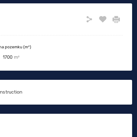
ha pozemku (m²)
1700
m²
onstruction