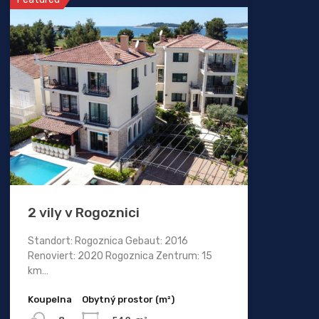
2 vily v Rogoznici
Standort: Rogoznica Gebaut: 2016
Renoviert: 2020 Rogoznica Zentrum: 15
km…
Koupelna
Obytný prostor (m²)