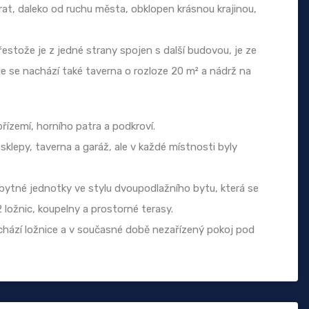
at, daleko od ruchu města, obklopen krásnou krajinou,
stože je z jedné strany spojen s další budovou, je ze
e se nachází také taverna o rozloze 20 m² a nádrž na
řízemí, horního patra a podkroví.
lepy, taverna a garáž, ale v každé místnosti byly
bytné jednotky ve stylu dvoupodlažního bytu, která se
 ložnic, koupelny a prostorné terasy.
achází ložnice a v současné době nezařízený pokoj pod