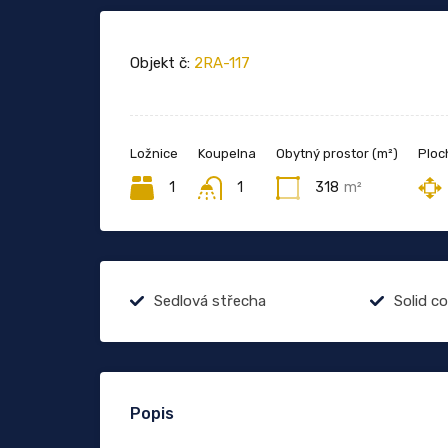
Objekt č:
2RA-117
Ložnice
Koupelna
Obytný prostor (m²)
Ploc
1
1
318
m²
Sedlová střecha
Solid c
Popis