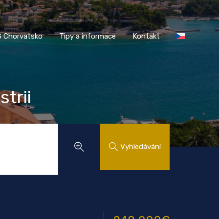
AASS Chorvatsko
Tipy a informace
Kontakt
 Chorvatsko
Tipy a informace
Kontakt
trii
Vyhledávání