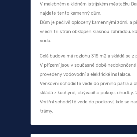
V malebném a klidném istrijském městečku Bar
najdete tento kamenný dům.
Dům je pečlivě oplocený kamennými zdmi, a pře
všech tří stran obklopen krásnou zahradou, kd
vodu.
Celá budova má rozlohu 318 m2 a skládá se z p
V přízemí jsou v současné době nedokončené sk
provedeny vodovodní a elektrické instalace.
Venkovní schodiště vede do prvního patra a o
skládá z kuchyně, obývacího pokoje, chodby, 2
Vnitřní schodiště vede do podkroví, kde se n
trámy.