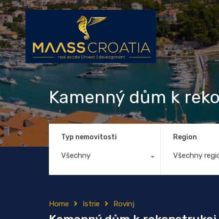
Kamenný dům k rekons
Typ nemovitosti
Region
Všechny
Všechny regi
Home
Istrie
Rovinj