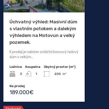
Úchvatný výhled: Masivní dům
s vlastním potokem a dalekým
výhledem na Motovun a velký
pozemek.
K prodeji je nabízen zvláštní koncový řadový
dům s velkým…
Ložnice
Koupelna
Obytný prostor (m²)
3
200
m²
1
Na prodej
189.000€
Featured