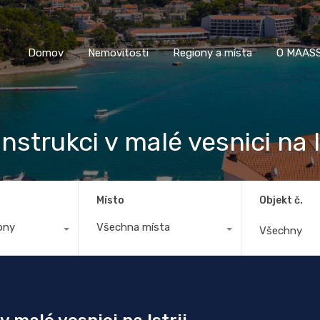
Domov
Nemovitosti
Regiony a místa
O M
Domov
Nemovitosti
Regiony a místa
O MAASS
trukci v malé vesnici na Is
Místo
Objekt č.
ony
Všechna místa