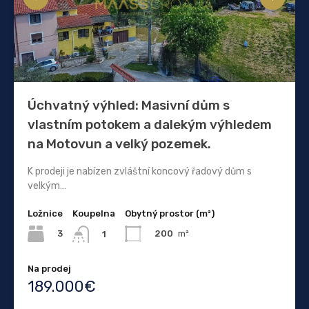
Úchvatný výhled: Masivní dům s
vlastním potokem a dalekým výhledem
na Motovun a velký pozemek.
K prodeji je nabízen zvláštní koncový řadový dům s
velkým…
Ložnice
Koupelna
Obytný prostor (m²)
3
200
m²
1
Na prodej
189.000€