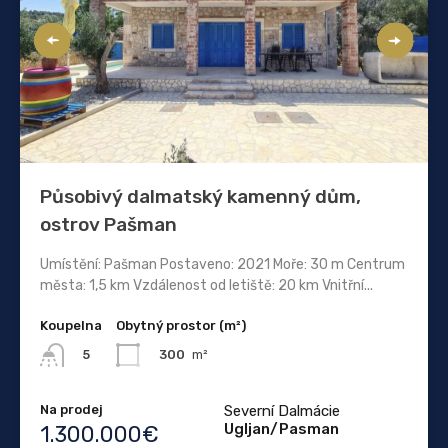
Působivý dalmatský kamenný dům,
ostrov Pašman
Umístění: Pašman Postaveno: 2021 Moře: 30 m Centrum
města: 1,5 km Vzdálenost od letiště: 20 km Vnitřní...
Koupelna
Obytný prostor (m²)
300
m²
5
Na prodej
Severní Dalmácie
Ugljan/Pasman
1.300.000€