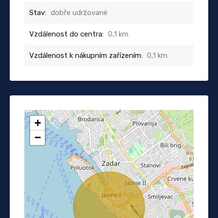
Stav:
dobře udržované
Vzdálenost do centra:
0,1 km
Vzdálenost k nákupním zařízením:
0,1 km
+
−