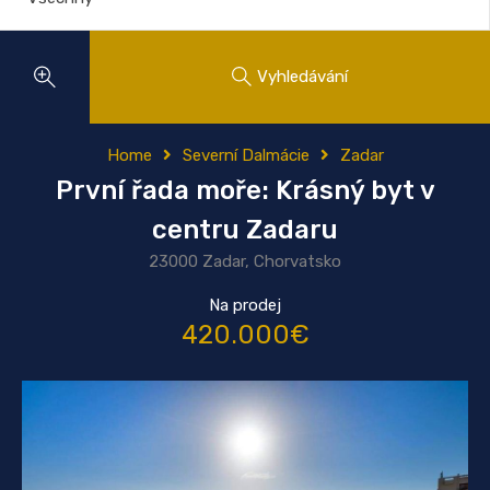
Vyhledávání
Home
Severní Dalmácie
Zadar
První řada moře: Krásný byt v
centru Zadaru
23000 Zadar, Chorvatsko
Na prodej
420.000€