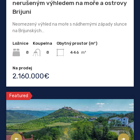
nerušeným výhledem na moře a ostrovy
Brijuni
Neomezený výhled na moře s nádhernými západy slunce
na Brijunských…
Ložnice
Koupelna
Obytný prostor (m²)
8
446
m²
8
Na prodej
2.160.000€
Featured