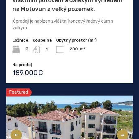
vlastním potokem a dalekým výhledem
na Motovun a velký pozemek.
K prodeji je nabízen zvláštní koncový řadový dům s
velkým…
Ložnice
Koupelna
Obytný prostor (m²)
3
200
m²
1
Na prodej
189.000€
Featured