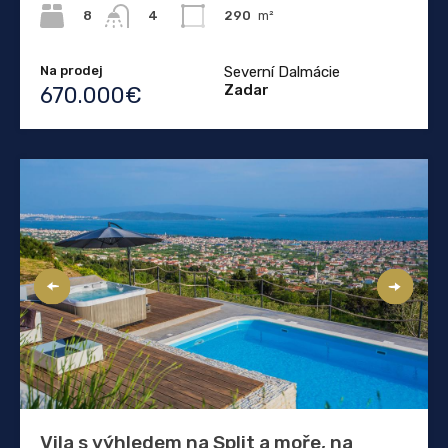
8
290
m²
4
Na prodej
Severní Dalmácie
Zadar
670.000€
Vila s výhledem na Split a moře, na