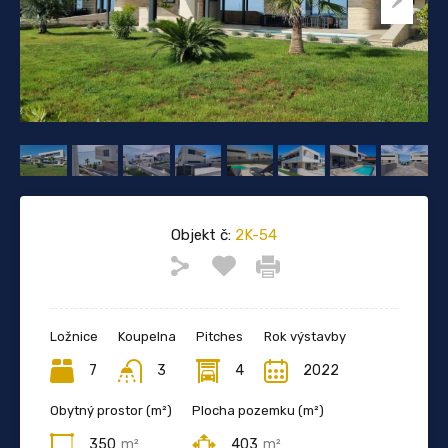
Objekt č:
2K-54
Ložnice
Koupelna
Pitches
Rok výstavby
7
3
4
2022
Obytný prostor (m²)
Plocha pozemku (m²)
350
m²
403
m²