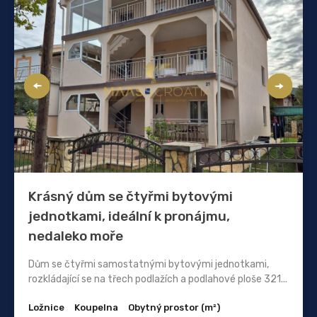
Krásný dům se čtyřmi bytovými
jednotkami, ideální k pronájmu,
nedaleko moře
Dům se čtyřmi samostatnými bytovými jednotkami,
rozkládající se na třech podlažích a podlahové ploše 321...
Ložnice
Koupelna
Obytný prostor (m²)