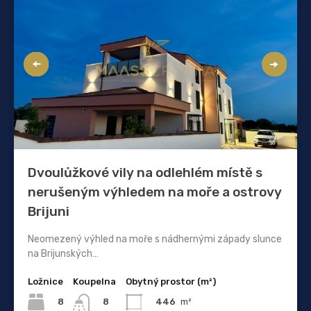
Dvoulůžkové vily na odlehlém místě s
nerušeným výhledem na moře a ostrovy
Brijuni
Neomezený výhled na moře s nádhernými západy slunce
na Brijunských…
Ložnice
Koupelna
Obytný prostor (m²)
8
446
m²
8