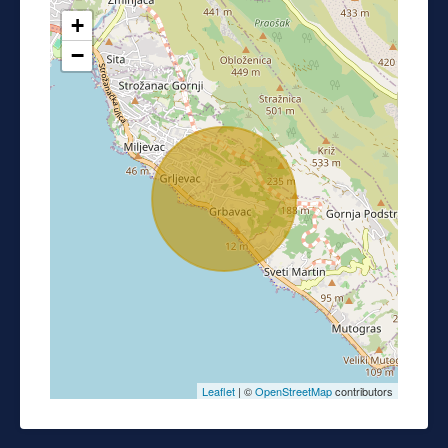
+
−
Leaflet
| ©
OpenStreetMap
contributors