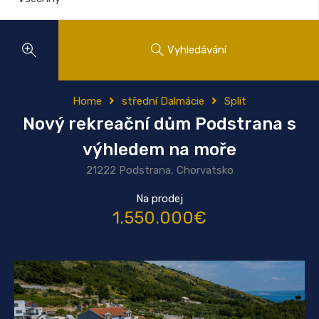
Vyhledávání
Home
střední Dalmácie
Split
Nový rekreační dům Podstrana s
výhledem na moře
21222 Podstrana, Chorvatsko
Na prodej
1.550.000€