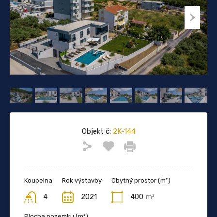
Objekt č:
2K-144
Koupelna
Rok výstavby
Obytný prostor (m²)
4
2021
400
m²
Plocha pozemku (m²)