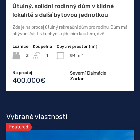
Útulný, solidní rodinný dům v klidné
lokalitě s další bytovou jednotkou
Zde je na prodej útulný rekreační dům pro rodinu. Dům má
obývací část s kuchyní a jídelním koutem, dvě...
Ložnice
Koupelna
Obytný prostor (m²)
2
84
m²
1
Na prodej
Severní Dalmácie
Zadar
400.000€
Vybrané vlastnosti
Featured