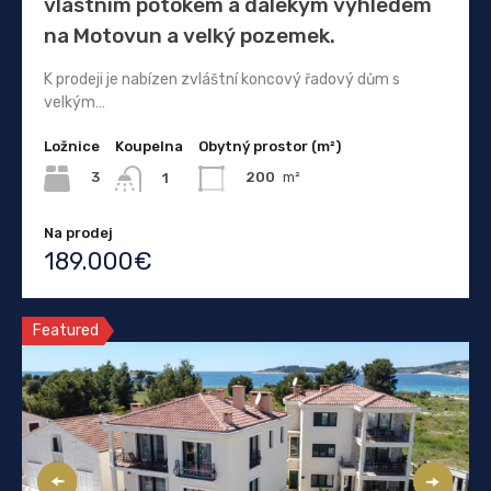
vlastním potokem a dalekým výhledem
na Motovun a velký pozemek.
K prodeji je nabízen zvláštní koncový řadový dům s
velkým…
Ložnice
Koupelna
Obytný prostor (m²)
3
200
m²
1
Na prodej
189.000€
Featured