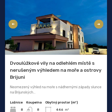
Dvoulůžkové vily na odlehlém místě s
nerušeným výhledem na moře a ostrovy
Brijuni
Neomezený výhled na moře s nádhernými západy slunce
na Brijunských…
Ložnice
Koupelna
Obytný prostor (m²)
8
446
m²
8