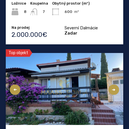
Ložnice
Koupelna
Obytný prostor (m²)
8
600
m²
7
Na prodej
Severní Dalmácie
Zadar
2.000.000€
Top objekt