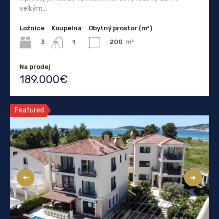
velkým…
Ložnice
Koupelna
Obytný prostor (m²)
3
200
m²
1
Na prodej
189.000€
Featured