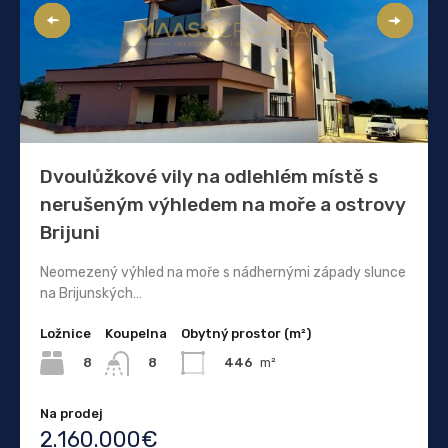
Dvoulůžkové vily na odlehlém místě s
nerušeným výhledem na moře a ostrovy
Brijuni
Neomezený výhled na moře s nádhernými západy slunce
na Brijunských…
Ložnice
Koupelna
Obytný prostor (m²)
8
446
m²
8
Na prodej
2.160.000€