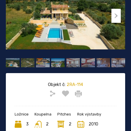
Objekt č:
2RA-114
Ložnice
Koupelna
Pitches
Rok výstavby
3
2
2
2010