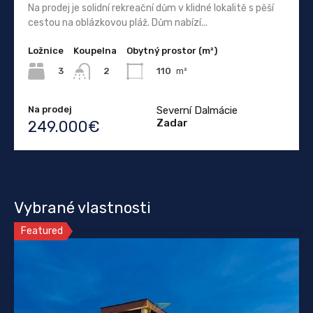
Na prodej je solidní rekreační dům v klidné lokalitě s pěší
cestou na oblázkovou pláž. Dům nabízí...
Ložnice
Koupelna
Obytný prostor (m²)
3
110
m²
2
Na prodej
Severní Dalmácie
Zadar
249.000€
Vybrané vlastnosti
Featured