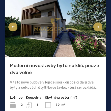
Moderní novostavby bytů na klíč, pouze
dva volné
V této nové budově v Rijece jsou k dispozici další dva
byty z celkových čtyř! Novostavbu, která se rozkládá...
Ložnice
Koupelna
Obytný prostor (m²)
2
79
m²
1