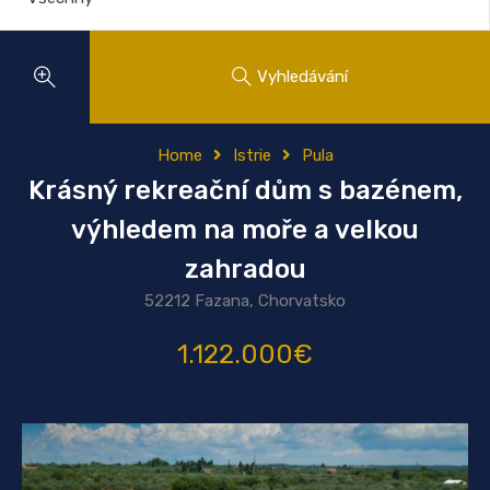
Vyhledávání
Home
Istrie
Pula
Krásný rekreační dům s bazénem,
výhledem na moře a velkou
zahradou
52212 Fazana, Chorvatsko
1.122.000€