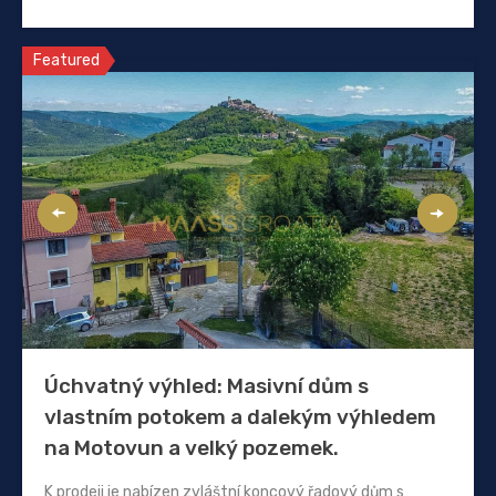
Featured
Úchvatný výhled: Masivní dům s
vlastním potokem a dalekým výhledem
na Motovun a velký pozemek.
K prodeji je nabízen zvláštní koncový řadový dům s