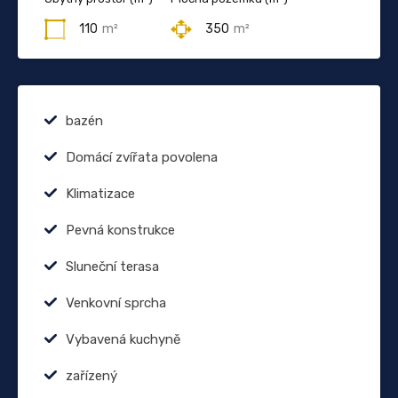
110
m²
350
m²
bazén
Domácí zvířata povolena
Klimatizace
Pevná konstrukce
Sluneční terasa
Venkovní sprcha
Vybavená kuchyně
zařízený