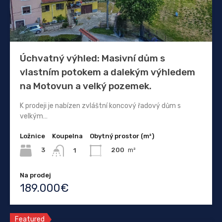
Úchvatný výhled: Masivní dům s
vlastním potokem a dalekým výhledem
na Motovun a velký pozemek.
K prodeji je nabízen zvláštní koncový řadový dům s
velkým…
Ložnice
Koupelna
Obytný prostor (m²)
3
200
m²
1
Na prodej
189.000€
Featured