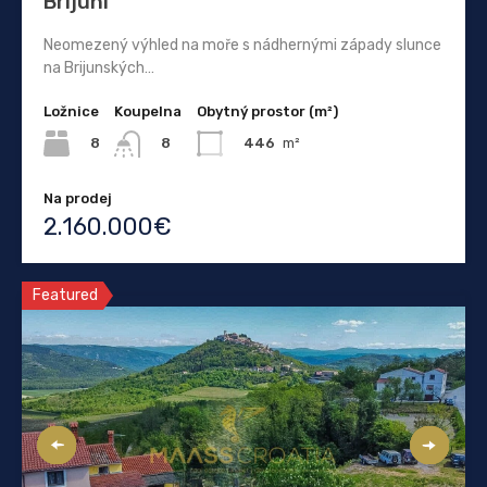
Brijuni
Neomezený výhled na moře s nádhernými západy slunce
na Brijunských…
Ložnice
Koupelna
Obytný prostor (m²)
8
446
m²
8
Na prodej
2.160.000€
Featured