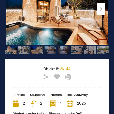
Objekt č:
2K-44
Ložnice
Koupelna
Pitches
Rok výstavby
2
2
1
2025
Obytný prostor (m²)
Plocha pozemku (m²)