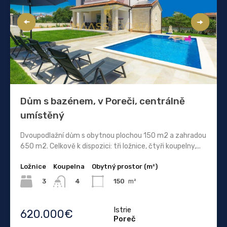
Dům s bazénem, ​​v Poreči, centrálně
umístěný
Dvoupodlažní dům s obytnou plochou 150 m2 a zahradou
650 m2. Celkově k dispozici: tři ložnice, čtyři koupelny,...
Ložnice
Koupelna
Obytný prostor (m²)
3
150
m²
4
Istrie
620.000€
Poreč