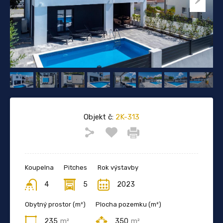
Objekt č:
2K-313
Koupelna
Pitches
Rok výstavby
4
5
2023
Obytný prostor (m²)
Plocha pozemku (m²)
235
m²
350
m²