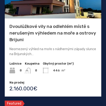
Dvoulůžkové vily na odlehlém místě s
nerušeným výhledem na moře a ostrovy
Brijuni
Neomezený výhled na moře s nádhernými západy slunce
na Brijunských…
Ložnice
Koupelna
Obytný prostor (m²)
8
446
m²
8
Na prodej
2.160.000€
Featured