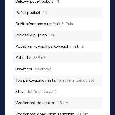
Celkový počet pokojů:
4
Počet podlaží:
1,0
Další informace o umístění:
Pula
Provize kupujícího:
3%
Počet venkovních parkovacích míst:
2
Zahrada:
389 m²
Osvětlení:
elektrické
Typ parkovacího místa:
otevřené parkoviště
Stav:
dobře udržované
Vzdálenost do centra:
1,5 km
Vzdálenost k nákupním zařízením:
1,0 km