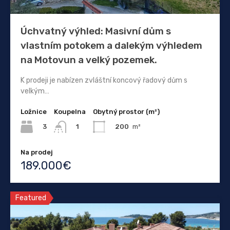
Úchvatný výhled: Masivní dům s
vlastním potokem a dalekým výhledem
na Motovun a velký pozemek.
K prodeji je nabízen zvláštní koncový řadový dům s
velkým…
Ložnice
Koupelna
Obytný prostor (m²)
3
200
m²
1
Na prodej
189.000€
Featured