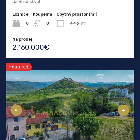
na Brijunských…
Ložnice
Koupelna
Obytný prostor (m²)
8
446
m²
8
Na prodej
2.160.000€
Featured