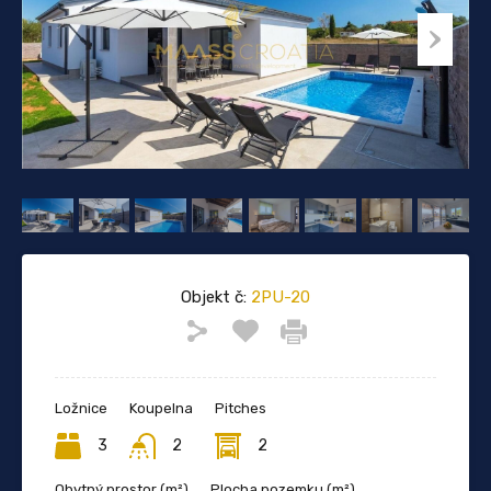
Objekt č:
2PU-20
Ložnice
Koupelna
Pitches
3
2
2
Obytný prostor (m²)
Plocha pozemku (m²)