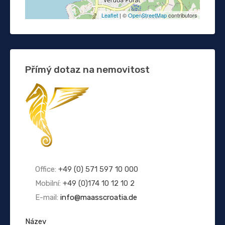
Leaflet
| ©
OpenStreetMap
contributors
Přímý dotaz na nemovitost
Office:
+49 (0) 571 597 10 000
Mobilní:
+49 (0)174 10 12 10 2
E-mail:
info@maasscroatia.de
Název