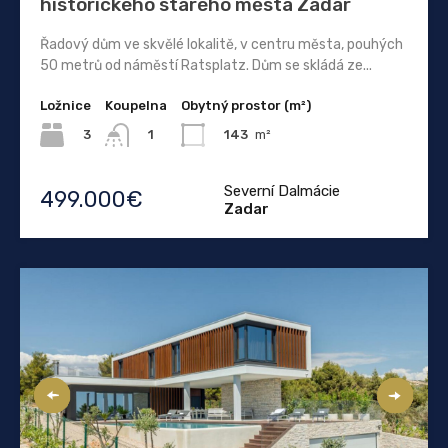
historického starého města Zadar
Řadový dům ve skvělé lokalitě, v centru města, pouhých
50 metrů od náměstí Ratsplatz. Dům se skládá ze...
Ložnice
Koupelna
Obytný prostor (m²)
3
143
m²
1
Severní Dalmácie
499.000€
Zadar