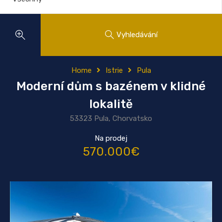
Vyhledávání
Home
Istrie
Pula
Moderní dům s bazénem v klidné
lokalitě
53323 Pula, Chorvatsko
Na prodej
570.000€