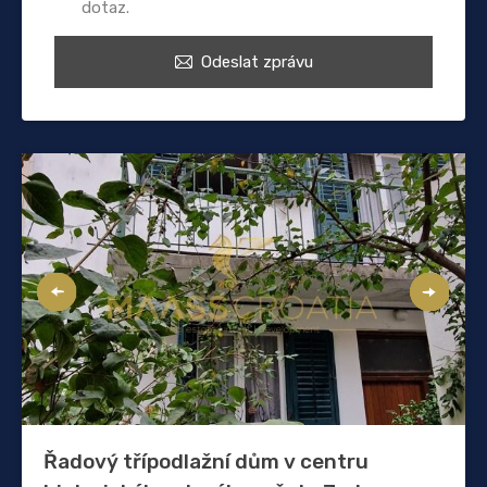
dotaz.
Odeslat zprávu
Řadový třípodlažní dům v centru