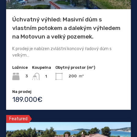
Úchvatný výhled: Masivní dům s
vlastním potokem a dalekým výhledem
na Motovun a velký pozemek.
K prodeji je nabízen zvláštní koncový řadový dům s
velkým…
Ložnice
Koupelna
Obytný prostor (m²)
3
200
m²
1
Na prodej
189.000€
Featured