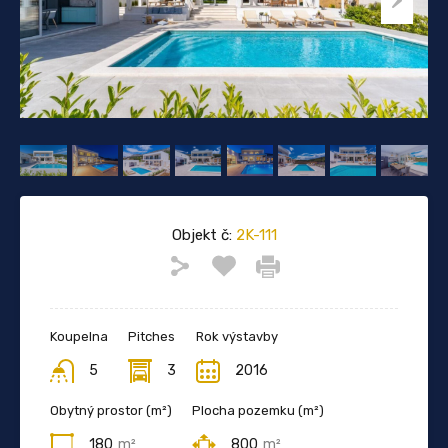
Objekt č:
2K-111
Koupelna
Pitches
Rok výstavby
5
3
2016
Obytný prostor (m²)
Plocha pozemku (m²)
180
m²
800
m²