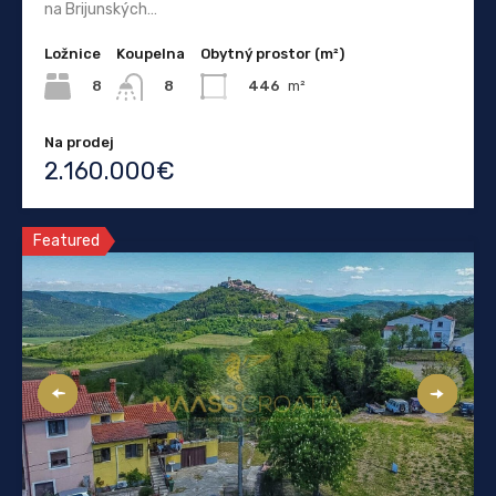
na Brijunských…
Ložnice
Koupelna
Obytný prostor (m²)
8
446
m²
8
Na prodej
2.160.000€
Featured