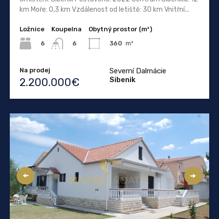
km Moře: 0,3 km Vzdálenost od letiště: 30 km Vnitřní...
Ložnice
Koupelna
Obytný prostor (m²)
6
360
m²
6
Na prodej
Severní Dalmácie
Sibenik
2.200.000€