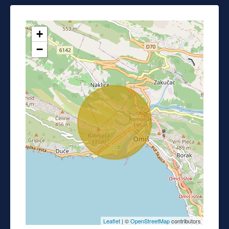
+
−
Leaflet
| ©
OpenStreetMap
contributors