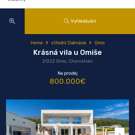
Vyhledávání
Home
střední Dalmácie
Omis
Krásná vila u Omiše
21222 Omis, Chorvatsko
Na prodej
800.000€