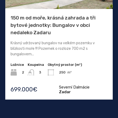
150 m od moře, krásná zahrada a tři
bytové jednotky: Bungalov v obci
nedaleko Zadaru
Krásný udržovaný bungalov na velkém pozemku v
blízkosti moře !!! Pozemek o rozloze 700 m2 s
bungalovem...
Ložnice
Koupelna
Obytný prostor (m²)
2
250
m²
3
Severní Dalmácie
699.000€
Zadar