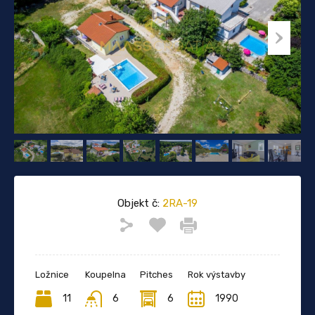
Objekt č:
2RA-19
Ložnice
Koupelna
Pitches
Rok výstavby
11
6
6
1990