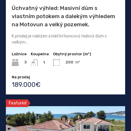
Úchvatný výhled: Masivní dům s
vlastním potokem a dalekým výhledem
na Motovun a velký pozemek.
K prodeji je nabízen zvláštní koncový řadový dům s
velkým…
Ložnice
Koupelna
Obytný prostor (m²)
3
200
m²
1
Na prodej
189.000€
Featured