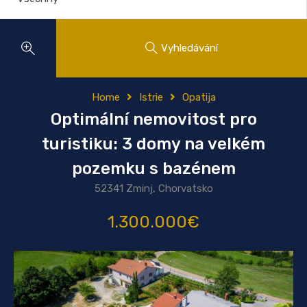
Vyhledávání
Home
Istrie
Opatija
Optimální nemovitost pro
turistiku: 3 domy na velkém
pozemku s bazénem
52341 Zminj, Chorvatsko
1.300.000€