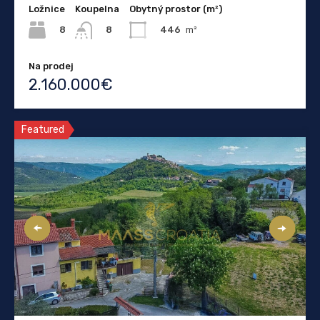
Ložnice
Koupelna
Obytný prostor (m²)
8
446
m²
8
Na prodej
2.160.000€
Featured