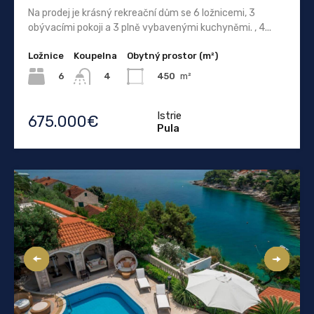
Na prodej je krásný rekreační dům se 6 ložnicemi, 3
obývacími pokoji a 3 plně vybavenými kuchyněmi. , 4...
Ložnice
Koupelna
Obytný prostor (m²)
6
450
m²
4
Istrie
675.000€
Pula