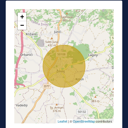
+
−
Leaflet
| ©
OpenStreetMap
contributors