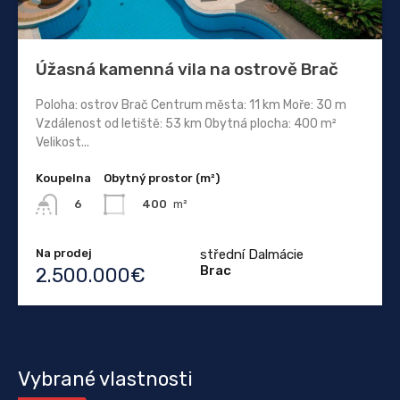
Úžasná kamenná vila na ostrově Brač
Poloha: ostrov Brač Centrum města: 11 km Moře: 30 m
Vzdálenost od letiště: 53 km Obytná plocha: 400 m²
Velikost...
Koupelna
Obytný prostor (m²)
400
m²
6
Na prodej
střední Dalmácie
Brac
2.500.000€
Vybrané vlastnosti