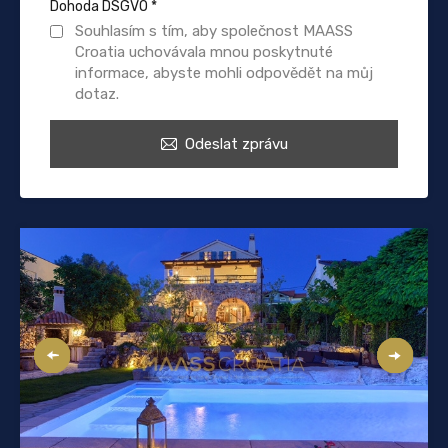
Dohoda DSGVO
*
Souhlasím s tím, aby společnost MAASS
Croatia uchovávala mnou poskytnuté
informace, abyste mohli odpovědět na můj
dotaz.
Odeslat zprávu