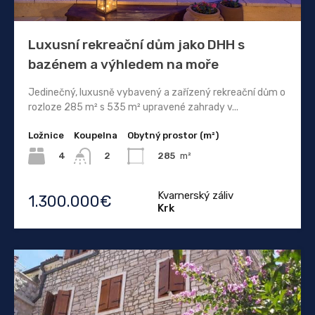
Luxusní rekreační dům jako DHH s
bazénem a výhledem na moře
Jedinečný, luxusně vybavený a zařízený rekreační dům o
rozloze 285 m² s 535 m² upravené zahrady v...
Ložnice
Koupelna
Obytný prostor (m²)
4
285
m²
2
Kvarnerský záliv
1.300.000€
Krk