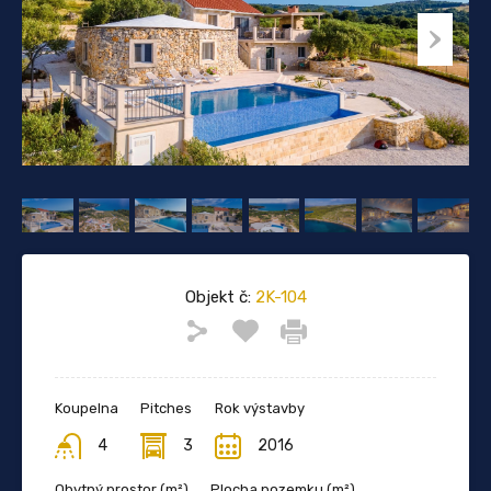
Objekt č:
2K-104
Koupelna
Pitches
Rok výstavby
4
3
2016
Obytný prostor (m²)
Plocha pozemku (m²)