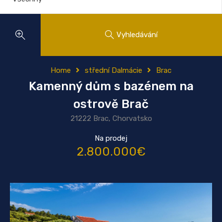
Vyhledávání
Home
střední Dalmácie
Brac
Kamenný dům s bazénem na
ostrově Brač
21222 Brac, Chorvatsko
Na prodej
2.800.000€