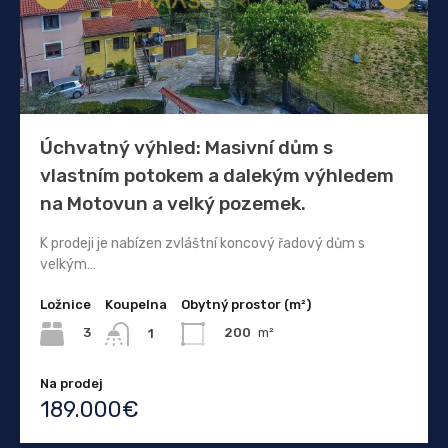
Úchvatný výhled: Masivní dům s
vlastním potokem a dalekým výhledem
na Motovun a velký pozemek.
K prodeji je nabízen zvláštní koncový řadový dům s
velkým…
Ložnice
Koupelna
Obytný prostor (m²)
3
200
m²
1
Na prodej
189.000€