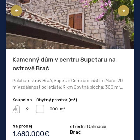
Kamenný dům v centru Supetaru na
ostrově Brač
Poloha: ostrov Brač, Supetar Centrum: 550 m Moře: 20
m Vzdálenost od letiště: 9 km Obytná plocha: 300 m²...
Koupelna
Obytný prostor (m²)
300
m²
9
Na prodej
střední Dalmácie
Brac
1.680.000€