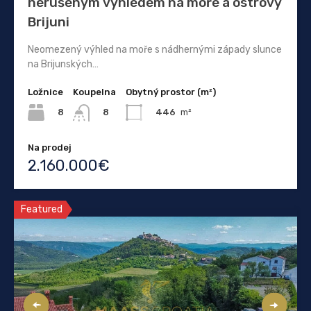
nerušeným výhledem na moře a ostrovy
Brijuni
Neomezený výhled na moře s nádhernými západy slunce
na Brijunských…
Ložnice
Koupelna
Obytný prostor (m²)
8
446
m²
8
Na prodej
2.160.000€
Featured