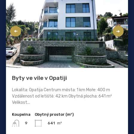
Byty ve vile v Opatiji
Lokalita: Opatija Centrum města: 1 km Moře: 400 m
Vzdálenost od letiště: 42 km Obytná plocha: 641 m²
Velikost...
Koupelna
Obytný prostor (m²)
641
m²
9