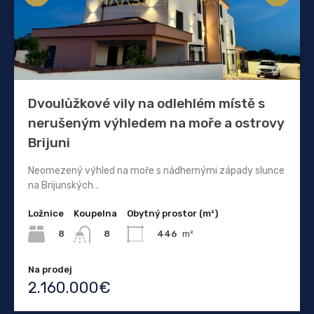
Dvoulůžkové vily na odlehlém místě s
nerušeným výhledem na moře a ostrovy
Brijuni
Neomezený výhled na moře s nádhernými západy slunce
na Brijunských…
Ložnice
Koupelna
Obytný prostor (m²)
8
446
m²
8
Na prodej
2.160.000€