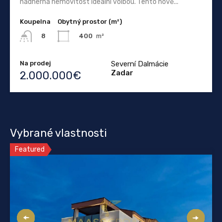
nádherná nemovitost ideální volbou. Tento nově...
Koupelna
Obytný prostor (m²)
400
m²
8
Na prodej
Severní Dalmácie
Zadar
2.000.000€
Vybrané vlastnosti
Featured