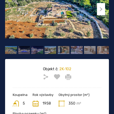
Objekt č:
2K-102
Koupelna
Rok výstavby
Obytný prostor (m²)
5
1958
350
m²
Plocha pozemku (m²)