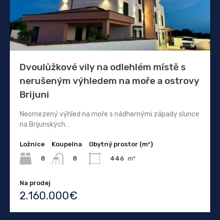
Dvoulůžkové vily na odlehlém místě s
nerušeným výhledem na moře a ostrovy
Brijuni
Neomezený výhled na moře s nádhernými západy slunce
na Brijunských…
Ložnice
Koupelna
Obytný prostor (m²)
8
446
m²
8
Na prodej
2.160.000€