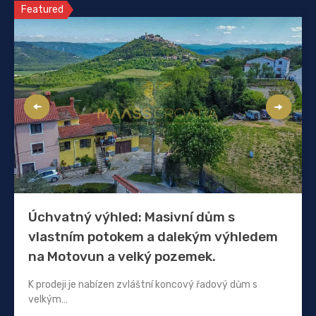
Featured
Úchvatný výhled: Masivní dům s
vlastním potokem a dalekým výhledem
na Motovun a velký pozemek.
K prodeji je nabízen zvláštní koncový řadový dům s
velkým…