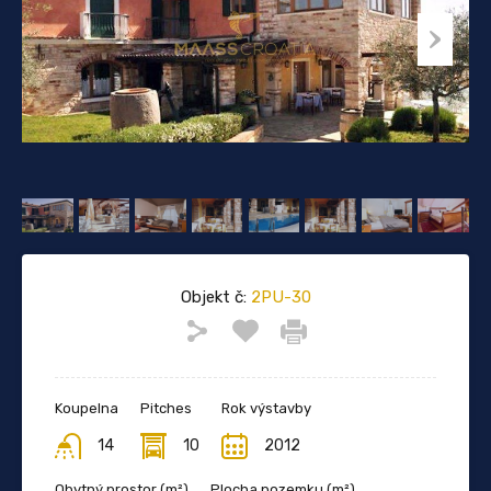
Objekt č:
2PU-30
Koupelna
Pitches
Rok výstavby
14
10
2012
Obytný prostor (m²)
Plocha pozemku (m²)