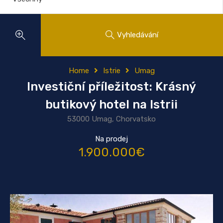
Vyhledávání
Home
Istrie
Umag
Investiční příležitost: Krásný
butikový hotel na Istrii
53000 Umag, Chorvatsko
Na prodej
1.900.000€