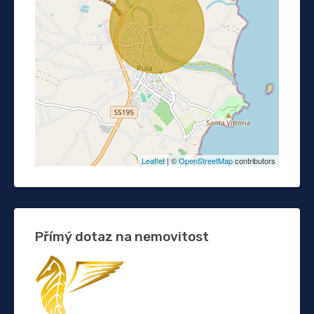
Leaflet
| ©
OpenStreetMap
contributors
Přímý dotaz na nemovitost