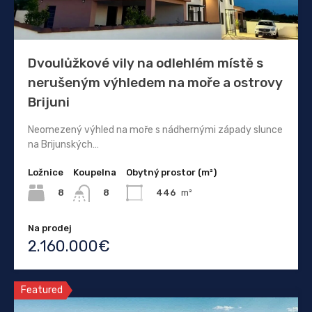
Dvoulůžkové vily na odlehlém místě s
nerušeným výhledem na moře a ostrovy
Brijuni
Neomezený výhled na moře s nádhernými západy slunce
na Brijunských…
Ložnice
Koupelna
Obytný prostor (m²)
8
446
m²
8
Na prodej
2.160.000€
Featured