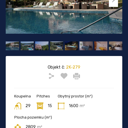
Objekt č:
2K-279
Koupelna
Pitches
Obytný prostor (m²)
29
15
1600
m²
Plocha pozemku (m²)
2809
m²