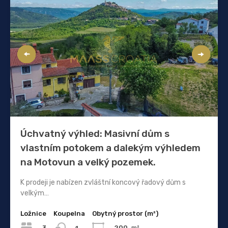
Úchvatný výhled: Masivní dům s
vlastním potokem a dalekým výhledem
na Motovun a velký pozemek.
K prodeji je nabízen zvláštní koncový řadový dům s
velkým…
Ložnice
Koupelna
Obytný prostor (m²)
3
200
m²