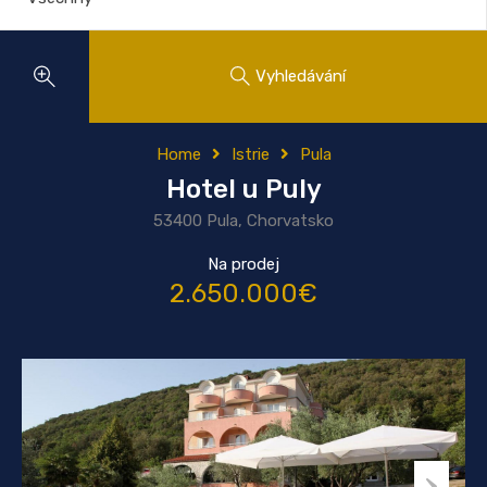
Vyhledávání
Home
Istrie
Pula
Hotel u Puly
53400 Pula, Chorvatsko
Na prodej
2.650.000€