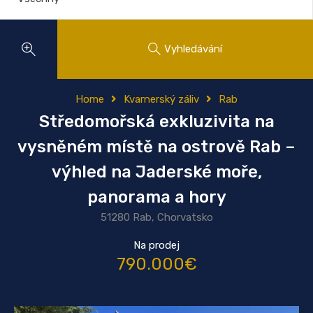
Vyhledávání
Home
Kvarnerský záliv
Rab
Středomořská exkluzivita na
vysněném místě na ostrově Rab –
výhled na Jaderské moře,
panorama a hory
51280 Rab, Chorvatsko
Na prodej
790.000€