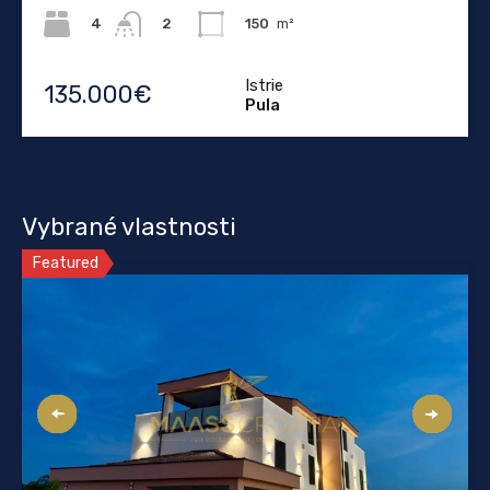
4
150
m²
2
Istrie
135.000€
Pula
Vybrané vlastnosti
Featured