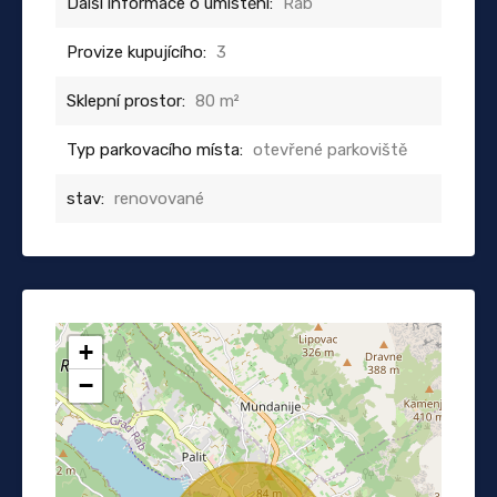
Další informace o umístění:
Rab
Provize kupujícího:
3
Sklepní prostor:
80 m²
Typ parkovacího místa:
otevřené parkoviště
stav:
renovované
+
−