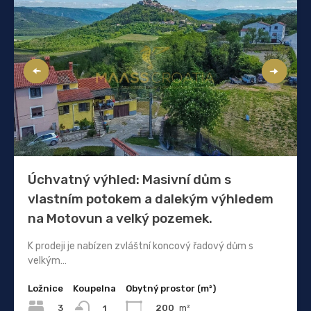
Úchvatný výhled: Masivní dům s
vlastním potokem a dalekým výhledem
na Motovun a velký pozemek.
K prodeji je nabízen zvláštní koncový řadový dům s
velkým…
Ložnice
Koupelna
Obytný prostor (m²)
3
200
m²
1