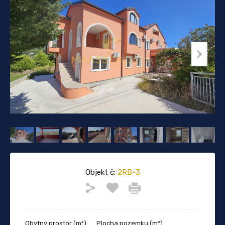
Objekt č:
2RB-3
Obytný prostor (m²)
Plocha pozemku (m²)