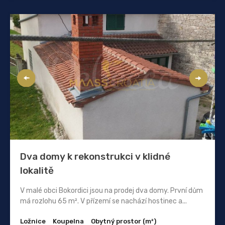
Dva domy k rekonstrukci v klidné
lokalitě
V malé obci Bokordici jsou na prodej dva domy. První dům
má rozlohu 65 m². V přízemí se nachází hostinec a...
Ložnice
Koupelna
Obytný prostor (m²)