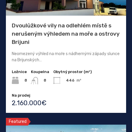
Dvoulůžkové vily na odlehlém místě s
nerušeným výhledem na moře a ostrovy
Brijuni
Neomezený výhled na moře s nádhernými západy slunce
na Brijunských…
Ložnice
Koupelna
Obytný prostor (m²)
8
446
m²
8
Na prodej
2.160.000€
Featured