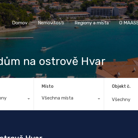
Domov
Nemovitosti
Regiony a místa
O M
Domov
Nemovitosti
Regiony a místa
O MAASS
dům na ostrově Hvar
Místo
Objekt č.
ony
Všechna místa