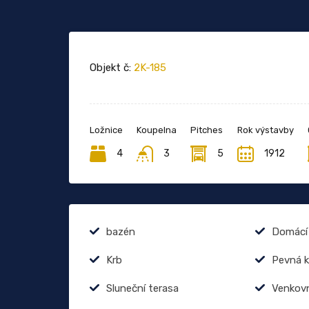
Objekt č:
2K-185
Ložnice
Koupelna
Pitches
Rok výstavby
4
3
5
1912
bazén
Domácí 
Krb
Pevná k
Sluneční terasa
Venkovn