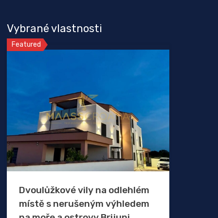
Vybrané vlastnosti
Featured
Dvoulůžkové vily na odlehlém
místě s nerušeným výhledem
na moře a ostrovy Brijuni