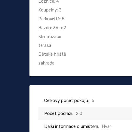
Ložnice: 4
Koupelny: 3
Parkoviště: 5
Bazén: 36 m2
Klimatizace
terasa
Dětské hřiště
zahrada
Celkový počet pokojů:
5
Počet podlaží:
2,0
Další informace o umístění:
Hvar