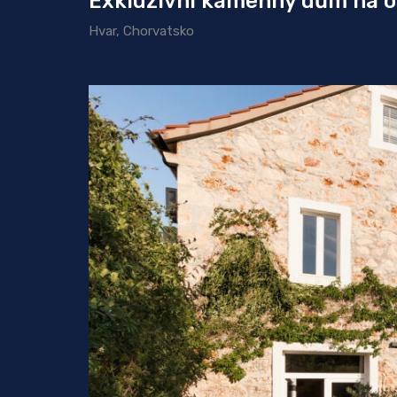
Exkluzivní kamenný dům na o
Hvar, Chorvatsko