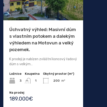
Úchvatný výhled: Masivní dům
s vlastním potokem a dalekým
výhledem na Motovun a velký
pozemek.
K prodeji je nabízen zvláštní koncový řadový
dům s velkým…
Ložnice
Koupelna
Obytný prostor (m²)
3
200
m²
1
Na prodej
189.000€