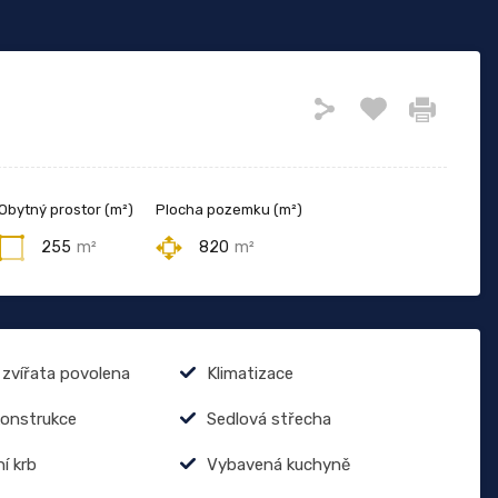
Obytný prostor (m²)
Plocha pozemku (m²)
255
m²
820
m²
zvířata povolena
Klimatizace
onstrukce
Sedlová střecha
í krb
Vybavená kuchyně