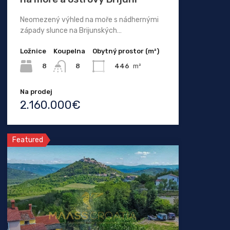
Neomezený výhled na moře s nádhernými
západy slunce na Brijunských…
Ložnice
Koupelna
Obytný prostor (m²)
8
446
m²
8
Na prodej
2.160.000€
Featured