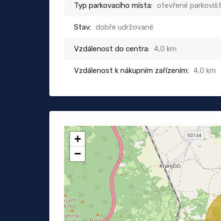
Typ parkovacího místa:
otevřené parkoviš
Stav:
dobře udržované
Vzdálenost do centra:
4,0 km
Vzdálenost k nákupním zařízením:
4,0 km
+
−