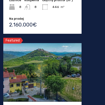
Ložnice
Koupelna
Obytný prostor (m²)
8
446
m²
8
Na prodej
2.160.000€
Featured