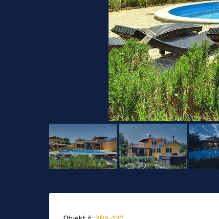
Objekt č:
2RA-120