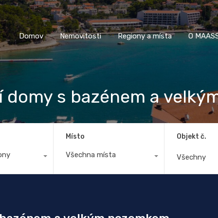
Domov
Nemovitosti
Regiony a místa
O M
Domov
Nemovitosti
Regiony a místa
O MAASS
ní domy s bazénem a velk
Místo
Objekt č.
ony
Všechna místa