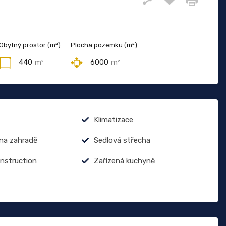
Obytný prostor (m²)
Plocha pozemku (m²)
440
m²
6000
m²
Klimatizace
 na zahradě
Sedlová střecha
onstruction
Zařízená kuchyně