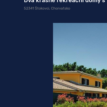
Dva krásné rekreační domy 
52341 Štokovci, Chorvatsko