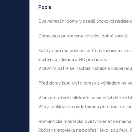
Popis
Dva rekreační domy v osadě Stokovci nedalek
Domy jsou postaveny ve velmi dobré kvalitě.
Každý dům má přízemí se třemi ložnicemi a s
kuchyní a jídelnou a WC pro hosty.
V prvním patře se nachází ložnice s koupelnou
Před domy jsou kryté terasy s výhledem na v
V bezprostřední blízkosti se nachází dětské h
Vše je obklopeno nedotčenou přírodou a zelen
Romantické městečko Svetvincenat se nachází v
Oblíbená letoviska na pobřeží, jako jsou Pula,