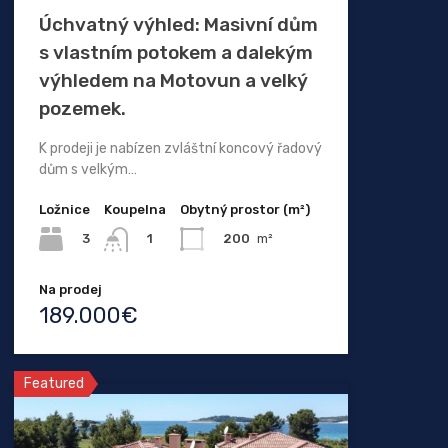
Úchvatný výhled: Masivní dům
s vlastním potokem a dalekým
výhledem na Motovun a velký
pozemek.
K prodeji je nabízen zvláštní koncový řadový
dům s velkým…
Ložnice
Koupelna
Obytný prostor (m²)
3
200
m²
1
Na prodej
189.000€
Featured