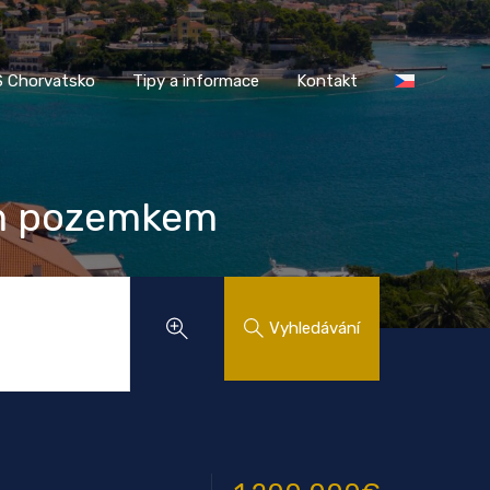
AASS Chorvatsko
Tipy a informace
Kontakt
 Chorvatsko
Tipy a informace
Kontakt
ým pozemkem
Vyhledávání