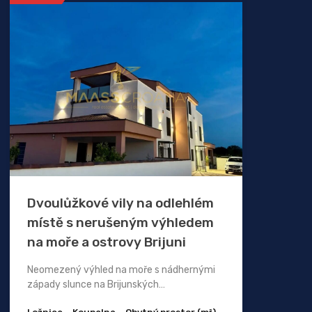
Dvoulůžkové vily na odlehlém
místě s nerušeným výhledem
na moře a ostrovy Brijuni
Neomezený výhled na moře s nádhernými
západy slunce na Brijunských…