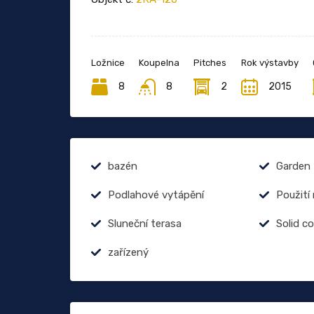
Ložnice
Koupelna
Pitches
Rok výstavby
8
8
2
2015
bazén
Garden
Podlahové vytápění
Použití
Sluneční terasa
Solid c
zařízený