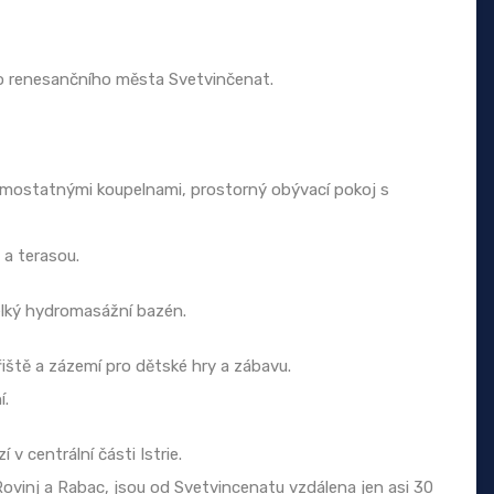
o renesančního města Svetvinčenat.
amostatnými koupelnami, prostorný obývací pokoj s
 a terasou.
elký hydromasážní bazén.
řiště a zázemí pro dětské hry a zábavu.
í.
 centrální části Istrie.
 Rovinj a Rabac, jsou od Svetvincenatu vzdálena jen asi 30