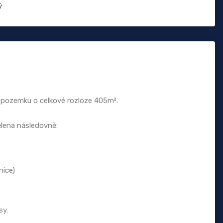
ý
 pozemku o celkové rozloze 405m².
lena následovně:
nice)
sy.