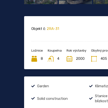
Objekt č:
2RA-31
Ložnice
Koupelna
Rok výstavby
Obytný pro
8
4
2000
405
Garden
Klimati
Stanice
Solid construction
blízkost