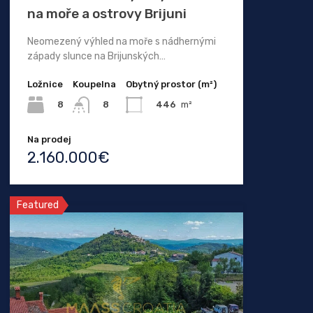
na moře a ostrovy Brijuni
Neomezený výhled na moře s nádhernými
západy slunce na Brijunských…
Ložnice
Koupelna
Obytný prostor (m²)
8
446
m²
8
Na prodej
2.160.000€
Featured