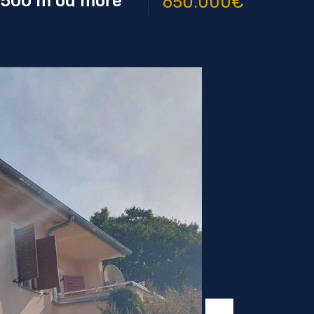
 500 m od moře
650.000€