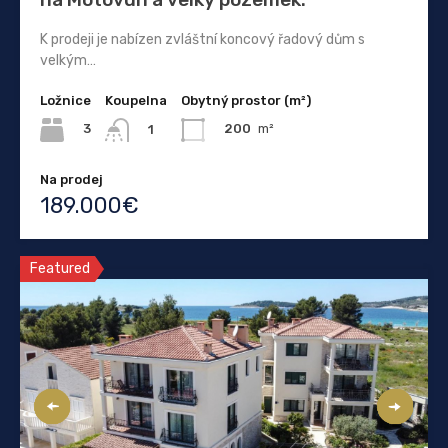
K prodeji je nabízen zvláštní koncový řadový dům s
velkým…
Ložnice
Koupelna
Obytný prostor (m²)
3
200
m²
1
Na prodej
189.000€
Featured