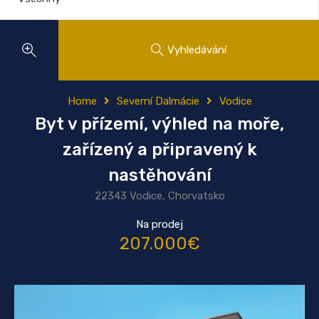
Vyhledávání
Home
Severní Dalmácie
Vodice
Byt v přízemí, výhled na moře,
zařízený a připravený k
nastěhování
22343 Vodice, Chorvatsko
Na prodej
207.000€