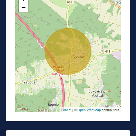
−
Leaflet
| ©
OpenStreetMap
contributors