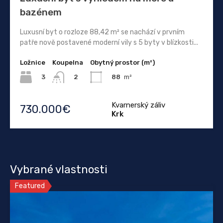
bazénem
Luxusní byt o rozloze 88,42 m² se nachází v prvním
patře nově postavené moderní vily s 5 byty v blízkosti...
Ložnice
Koupelna
Obytný prostor (m²)
3
88
m²
2
Kvarnerský záliv
730.000€
Krk
Vybrané vlastnosti
Featured