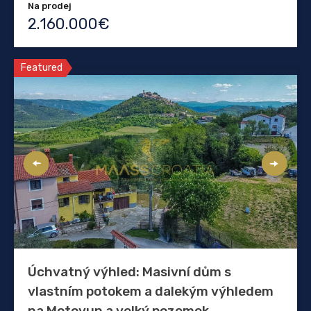
Na prodej
2.160.000€
Featured
Úchvatný výhled: Masivní dům s
vlastním potokem a dalekým výhledem
na Motovun a velký pozemek.