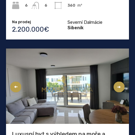
6
360
m²
6
Na prodej
Severní Dalmácie
Sibenik
2.200.000€
Luxusní byt s výhledem na moře a