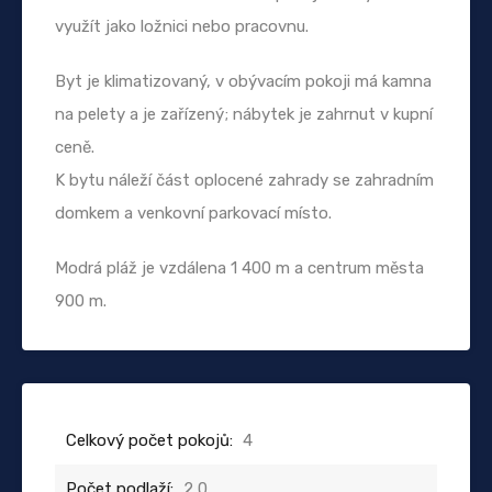
využít jako ložnici nebo pracovnu.
Byt je klimatizovaný, v obývacím pokoji má kamna
na pelety a je zařízený; nábytek je zahrnut v kupní
ceně.
K bytu náleží část oplocené zahrady se zahradním
domkem a venkovní parkovací místo.
Modrá pláž je vzdálena 1 400 m a centrum města
900 m.
Celkový počet pokojů:
4
Počet podlaží:
2,0