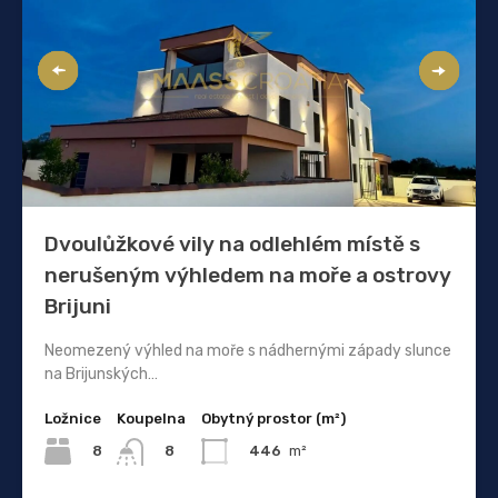
Dvoulůžkové vily na odlehlém místě s
nerušeným výhledem na moře a ostrovy
Brijuni
Neomezený výhled na moře s nádhernými západy slunce
na Brijunských…
Ložnice
Koupelna
Obytný prostor (m²)
8
446
m²
8