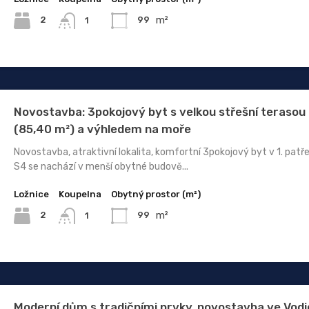
m²
2
99
1
Novostavba: 3pokojový byt s velkou střešní terasou
(85,40 m²) a výhledem na moře
Novostavba, atraktivní lokalita, komfortní 3pokojový byt v 1. patře
S4 se nachází v menší obytné budově...
Ložnice
Koupelna
Obytný prostor (m²)
m²
2
99
1
Moderní dům s tradičními prvky, novostavba ve Vodi