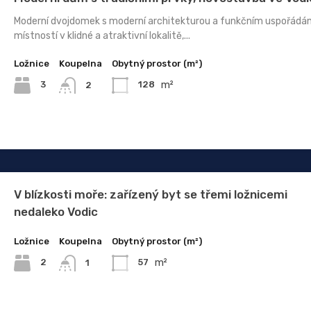
Moderní dvojdomek s moderní architekturou a funkčním uspořádá
místností v klidné a atraktivní lokalitě,...
Ložnice
Koupelna
Obytný prostor (m²)
m²
3
128
2
V blízkosti moře: zařízený byt se třemi ložnicemi
nedaleko Vodic
Ložnice
Koupelna
Obytný prostor (m²)
m²
2
57
1