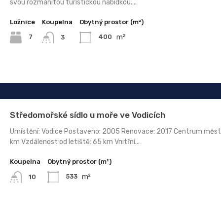
svou rozmanitou turistickou nabídkou....
Ložnice
Koupelna
Obytný prostor (m²)
m²
7
400
3
Středomořské sídlo u moře ve Vodicích
Umístění: Vodice Postaveno: 2005 Renovace: 2017 Centrum měst
km Vzdálenost od letiště: 65 km Vnitřní...
Koupelna
Obytný prostor (m²)
m²
533
10