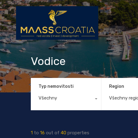
Vodice
Typ nemovitosti
Region
Všechny
Všechny regi
1
to
16
out of
40
properties