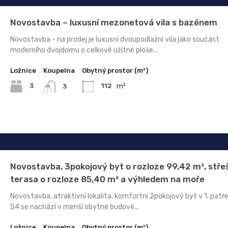
Novostavba – luxusní mezonetová vila s bazénem
Novostavba - na prodej je luxusní dvoupodlažní vila jako součást
moderního dvojdomu o celkové užitné ploše...
Ložnice
Koupelna
Obytný prostor (m²)
m²
3
112
3
Novostavba, 3pokojový byt o rozloze 99,42 m², stře
terasa o rozloze 85,40 m² a výhledem na moře
Novostavba, atraktivní lokalita, komfortní 2pokojový byt v 1. patře
S4 se nachází v menší obytné budově...
Ložnice
Koupelna
Obytný prostor (m²)