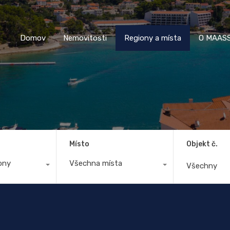
Domov
Nemovitosti
Regiony a místa
O M
Domov
Nemovitosti
Regiony a místa
O MAASS
Místo
Objekt č.
ony
Všechna místa