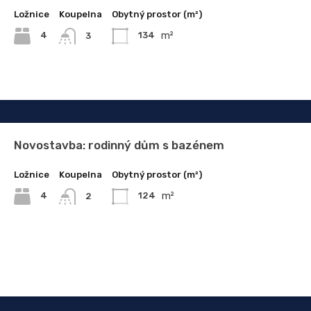
Ložnice
Koupelna
Obytný prostor (m²)
m²
4
134
3
Novostavba: rodinný dům s bazénem
Ložnice
Koupelna
Obytný prostor (m²)
m²
4
124
2