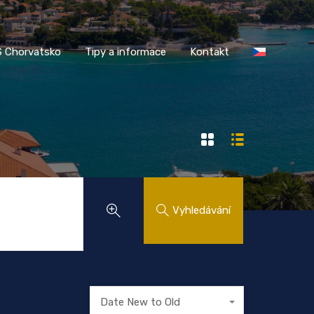
AASS Chorvatsko
Tipy a informace
Kontakt
 Chorvatsko
Tipy a informace
Kontakt
Vyhledávání
Date New to Old