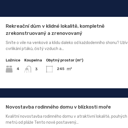
Rekreační dům v klidné lokalitě, kompletně
zrekonstruovaný a zrenovovaný
Sníte o vile na venkově a klidu daleko od každodenního shonu? Užíve
cvrlikání ptáků, čistý vzduch a...
Ložnice
Koupelna
Obytný prostor (m²)
m²
4
245
3
Novostavba rodinného domu v blízkosti moře
Kvalitní novostavba rodinného domu v atraktivní lokalitě, pouhýc
metrů od pláže Tento nově postavený...