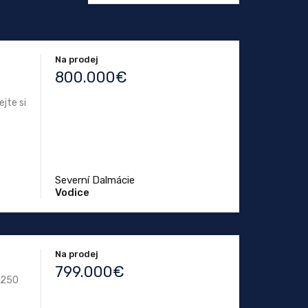
Na prodej
800.000€
jte si
Severní Dalmácie
Vodice
Na prodej
799.000€
h 250