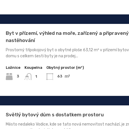
Byt v přízemí, výhled na moře, zařízený a připravený
nastěhování
Prostorný třípokojový byt o obytné ploše 63,12 m² v přízemí byto
domu s celkem šesti byty je na prodej...
Ložnice
Koupelna
Obytný prostor (m²)
m²
3
63
1
Světlý bytový dům s dostatkem prostoru
Město nedaleko Vodice, kde se tato nová nemovitost nachází, je 