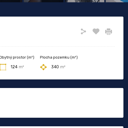
Obytný prostor (m²)
Plocha pozemku (m²)
124
m²
340
m²