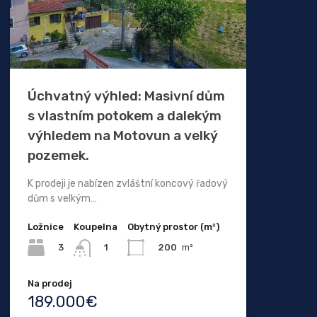
Úchvatný výhled: Masivní dům
s vlastním potokem a dalekým
výhledem na Motovun a velký
pozemek.
K prodeji je nabízen zvláštní koncový řadový
dům s velkým…
Ložnice
Koupelna
Obytný prostor (m²)
3
200
m²
1
Na prodej
189.000€