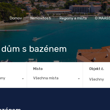
Domov
Nemovitosti
Regiony a místa
O M
Domov
Nemovitosti
Regiony a místa
O MAASS
ý dům s bazénem
Místo
Objekt č.
ony
Všechna místa