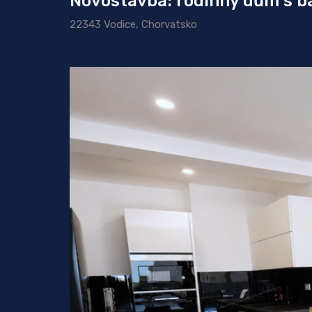
Novostavba: rodinný dům s 
22343 Vodice, Chorvatsko