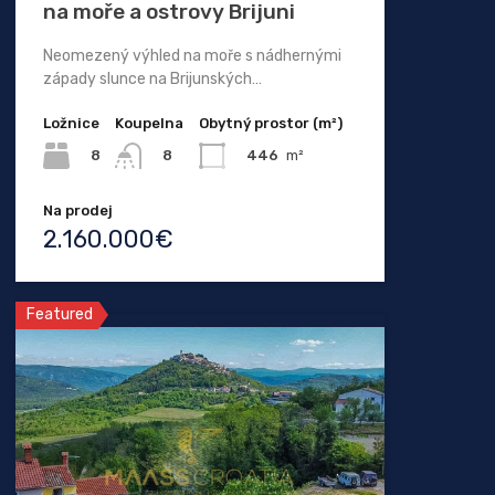
na moře a ostrovy Brijuni
Neomezený výhled na moře s nádhernými
západy slunce na Brijunských…
Ložnice
Koupelna
Obytný prostor (m²)
8
446
m²
8
Na prodej
2.160.000€
Featured