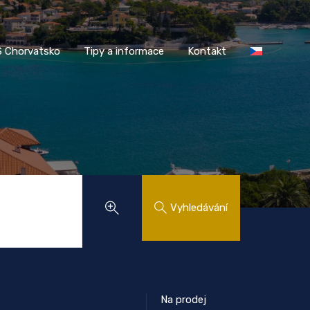
AASS Chorvatsko
Tipy a informace
Kontakt
 Chorvatsko
Tipy a informace
Kontakt
Vyhledávání
Na prodej