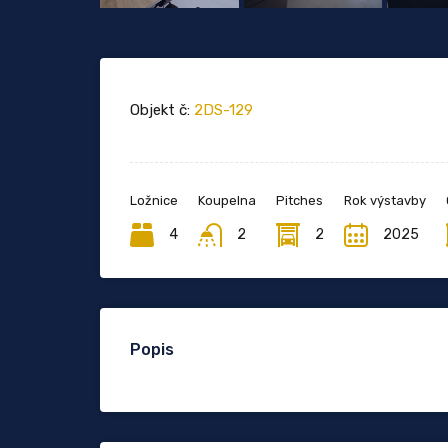
Objekt č:
2DS-129
Ložnice
Koupelna
Pitches
Rok výstavby
4
2
2
2025
Popis