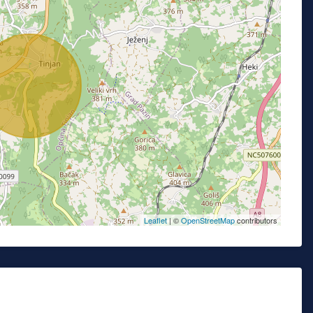
Leaflet
| ©
OpenStreetMap
contributors