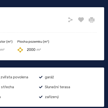
stor (m²)
Plocha pozemku (m²)
m²
2000
m²
zvířata povolena
garáž
 střecha
Sluneční terasa
a
zařízený