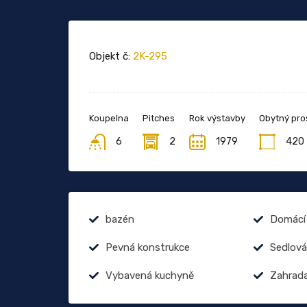
Objekt č:
2K-295
Koupelna
Pitches
Rok výstavby
Obytný pro
6
2
1979
420
bazén
Domácí 
Pevná konstrukce
Sedlová
Vybavená kuchyně
Zahrad