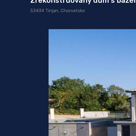
Zrekonstruovaný dům s bazéne
53434 Tinjan, Chorvatsko