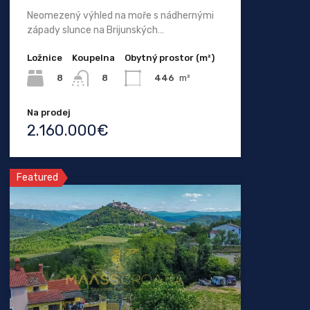
Neomezený výhled na moře s nádhernými
západy slunce na Brijunských…
Ložnice
Koupelna
Obytný prostor (m²)
8
446
m²
8
Na prodej
2.160.000€
Featured