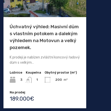
Úchvatný výhled: Masivní dům
s vlastním potokem a dalekým
výhledem na Motovun a velký
pozemek.
K prodeji je nabízen zvláštní koncový řadový
dům s velkým…
Ložnice
Koupelna
Obytný prostor (m²)
3
200
m²
1
Na prodej
189.000€