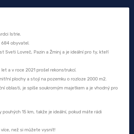
dci Istrie.
1 684 obyvatel.
Sveti Lovreč, Pazin a Žminj a je ideální pro ty, kteří
t a v roce 2021 prošel rekonstrukcí.
itřní plochy a stojí na pozemku o rozloze 2000 m2.
ční oblasti, je spíše soukromým majetkem a je vhodný pro
pouhých 15 km, takže je ideální, pokud máte rádi
 více, než si můžete vysnít!