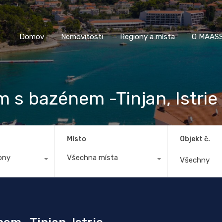
Domov
Nemovitosti
Regiony a místa
O M
Domov
Nemovitosti
Regiony a místa
O MAASS
 s bazénem -Tinjan, Istrie
Místo
Objekt č.
ony
Všechna místa