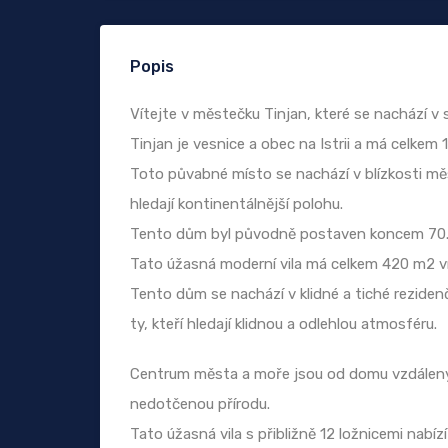
Popis
Vítejte v městečku Tinjan, které se nachází v sr
Tinjan je vesnice a obec na Istrii a má celkem 
Toto půvabné místo se nachází v blízkosti měst 
hledají kontinentálnější polohu.
Tento dům byl původně postaven koncem 70. le
Tato úžasná moderní vila má celkem 420 m2 vn
Tento dům se nachází v klidné a tiché reziden
ty, kteří hledají klidnou a odlehlou atmosféru.
Centrum města a moře jsou od domu vzdáleny 
nedotčenou přírodu.
Tato úžasná vila s přibližně 12 ložnicemi nabízí