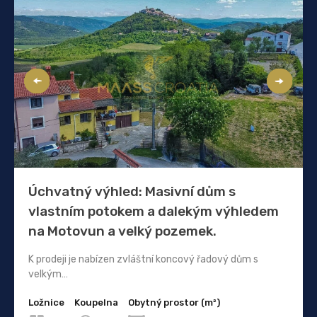
Úchvatný výhled: Masivní dům s
vlastním potokem a dalekým výhledem
na Motovun a velký pozemek.
K prodeji je nabízen zvláštní koncový řadový dům s
velkým…
Ložnice
Koupelna
Obytný prostor (m²)