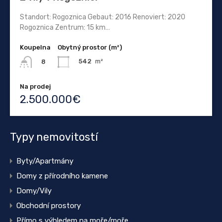
Standort: Rogoznica Gebaut: 2016 Renoviert: 2020
Rogoznica Zentrum: 15 km…
Koupelna
Obytný prostor (m²)
542
m²
8
Na prodej
2.500.000€
Typy nemovitostí
Byty/Apartmány
Domy z přírodního kamene
Domy/Vily
Obchodní prostory
Přímo s výhledem na moře/moře