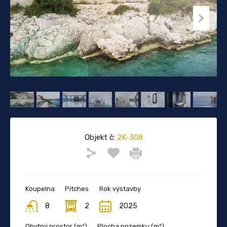
Objekt č:
2K-308
Koupelna
Pitches
Rok výstavby
8
2
2025
Obytný prostor (m²)
Plocha pozemku (m²)