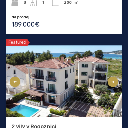
3
200
m²
1
Na prodej
189.000€
Featured
2 vily v Rogoznici