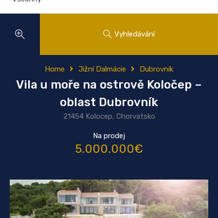
Vyhledávání
Home
Jižní Dalmácie
Dubrovnik
Vila u moře na ostrově Koločep –
oblast Dubrovník
21454 Kolocep, Chorvatsko
Na prodej
5.000.000€