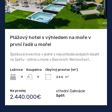
Plážový hotel s výhledem na moře v
první řadě u moře!
Špičková investice v jedné z nejvyhledávanějších lokalit
ve Splitu - přímo u moře v Bačvicích. Nemovitost...
Ložnice
Koupelna
Obytný prostor (m²)
9
244
m²
9
Na prodej
střední Dalmácie
Split
2.440.000€