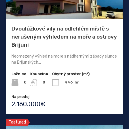
Dvoulůžkové vily na odlehlém místě s
nerušeným výhledem na moře a ostrovy
Brijuni
Neomezený výhled na moře s nádhernými západy slunce
na Brijunských…
Ložnice
Koupelna
Obytný prostor (m²)
8
446
m²
8
Na prodej
2.160.000€
Featured