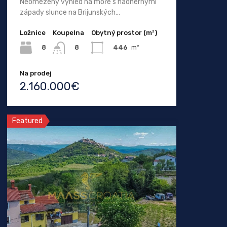
Neomezený výhled na moře s nádhernými
západy slunce na Brijunských…
Ložnice
Koupelna
Obytný prostor (m²)
8
446
m²
8
Na prodej
2.160.000€
Featured