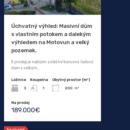
Úchvatný výhled: Masivní dům
s vlastním potokem a dalekým
výhledem na Motovun a velký
pozemek.
K prodeji je nabízen zvláštní koncový řadový
dům s velkým…
Ložnice
Koupelna
Obytný prostor (m²)
3
200
m²
1
Na prodej
189.000€
Featured