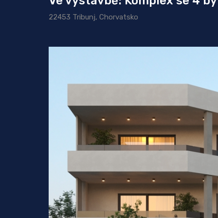
Ve výstavbě: Komplex se 4 by
22453 Tribunj, Chorvatsko