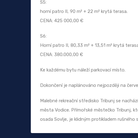
S5:
horní patro II, 90 m² + 22 m² krytá terasa.
CENA: 425 000,00 €
S6:
Horní patro II, 80,33 m² + 13,51 m² krytá teras
CENA: 380.000,00 €
Ke každému bytu náleží parkovací místo.
Dokončení je naplánováno nejpozději na červ
Malebné rekreační středisko Tribunj se nachází
města Vodice. Přímořské městečko Tribunj, kt
osada Sovlje, je klidným protikladem rušného