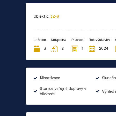
Objekt č:
3Z-8
Ložnice
Koupelna
Pitches
Rok výstavby
3
2
1
2024
Klimatizace
Slunečn
Stanice veřejné dopravy v
Výhled
blízkosti