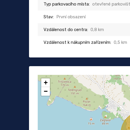
Typ parkovacího místa:
otevřené parkoviš
Stav:
První obsazení
Vzdálenost do centra:
0,8 km
Vzdálenost k nákupním zařízením:
0,5 km
+
−