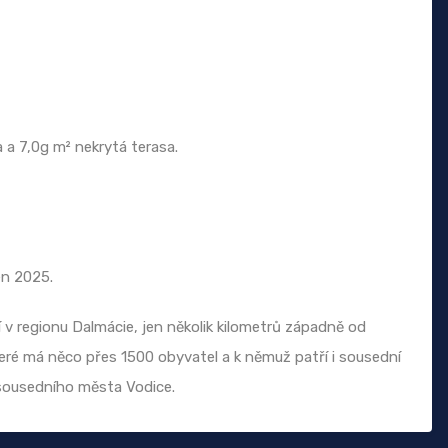
a a 7,0g m² nekrytá terasa.
en 2025.
 v regionu Dalmácie, jen několik kilometrů západně od
eré má něco přes 1500 obyvatel a k němuž patří i sousední
 sousedního města Vodice.