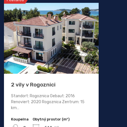
2 vily v Rogoznici
Standort: Rogoznica Gebaut: 2016
Renoviert: 2020 Rogoznica Zentrum: 15
km…
Koupelna
Obytný prostor (m²)