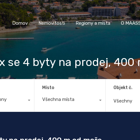
Domov
Nemovitosti
Regiony a místa
O M
Domov
Nemovitosti
Regiony a místa
O MAASS
x se 4 byty na prodej, 400
Místo
Objekt č.
ony
Všechna místa