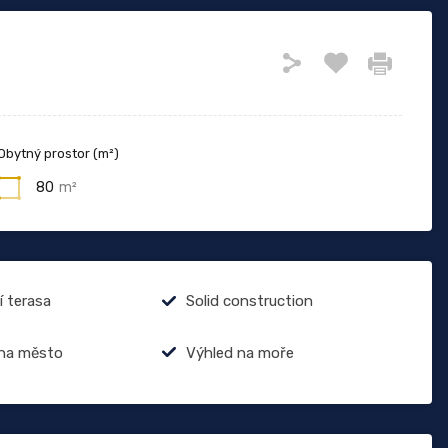
Obytný prostor (m²)
80
m²
í terasa
Solid construction
 na město
Výhled na moře