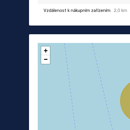
Vzdálenost k nákupním zařízením:
2,0 km
+
−