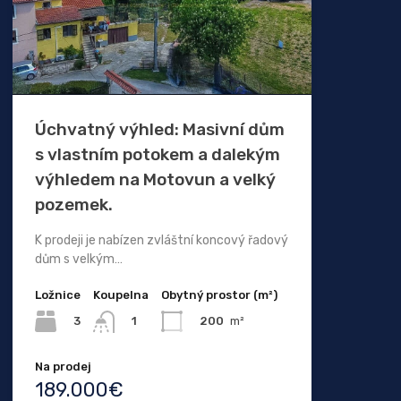
Úchvatný výhled: Masivní dům
s vlastním potokem a dalekým
výhledem na Motovun a velký
pozemek.
K prodeji je nabízen zvláštní koncový řadový
dům s velkým…
Ložnice
Koupelna
Obytný prostor (m²)
3
200
m²
1
Na prodej
189.000€