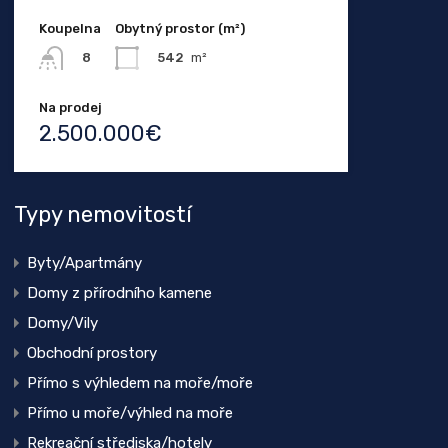
Koupelna
Obytný prostor (m²)
542
m²
8
Na prodej
2.500.000€
Typy nemovitostí
Byty/Apartmány
Domy z přírodního kamene
Domy/Vily
Obchodní prostory
Přímo s výhledem na moře/moře
Přímo u moře/výhled na moře
Rekreační střediska/hotely