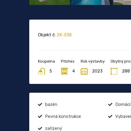
Objekt č:
2K-338
Koupelna
Pitches
Rok výstavby
Obytný pro
5
4
2023
288
bazén
Domácí 
Pevná konstrukce
Vybave
zařízený