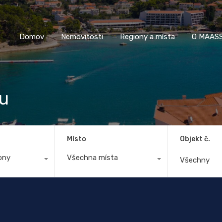
Domov
Nemovitosti
Regiony a místa
O M
Domov
Nemovitosti
Regiony a místa
O MAASS
u
Místo
Objekt č.
ony
Všechna místa