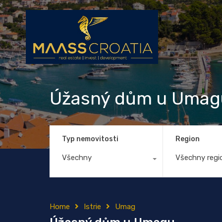
Úžasný dům u Umag
Typ nemovitosti
Region
Všechny
Všechny regi
Home
Istrie
Umag