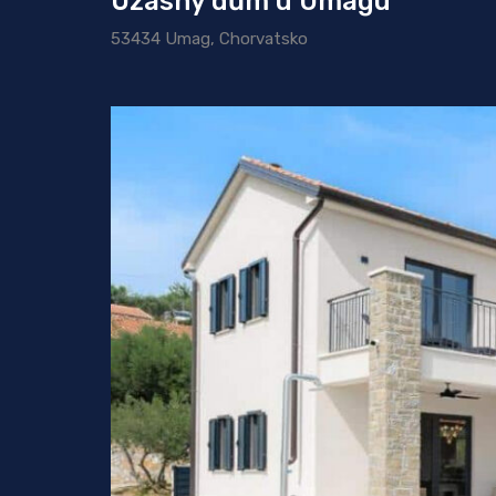
Úžasný dům u Umagu
53434 Umag, Chorvatsko