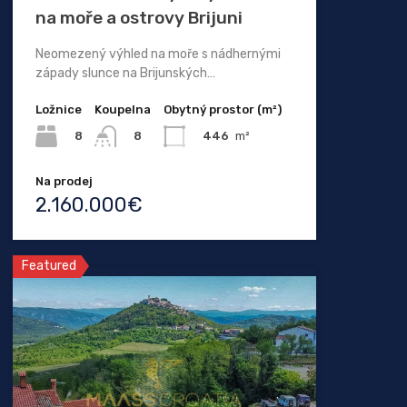
na moře a ostrovy Brijuni
Neomezený výhled na moře s nádhernými
západy slunce na Brijunských…
Ložnice
Koupelna
Obytný prostor (m²)
8
446
m²
8
Na prodej
2.160.000€
Featured