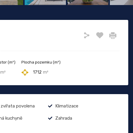
stor (m²)
Plocha pozemku (m²)
m²
1712
m²
zvířata povolena
Klimatizace
ná kuchyně
Zahrada