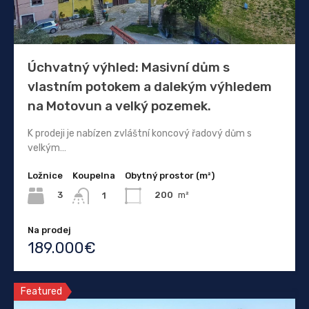
Úchvatný výhled: Masivní dům s
vlastním potokem a dalekým výhledem
na Motovun a velký pozemek.
K prodeji je nabízen zvláštní koncový řadový dům s
velkým…
Ložnice
Koupelna
Obytný prostor (m²)
3
200
m²
1
Na prodej
189.000€
Featured