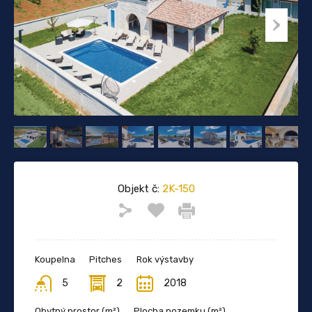
Objekt č:
2K-150
Koupelna
Pitches
Rok výstavby
5
2
2018
Obytný prostor (m²)
Plocha pozemku (m²)