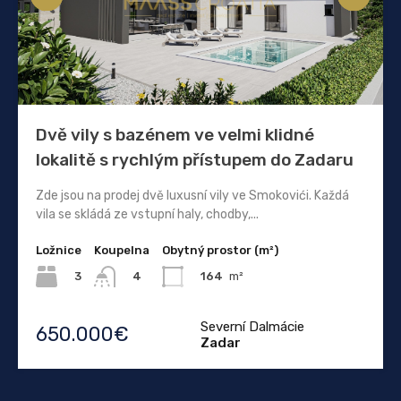
Dvě vily s bazénem ve velmi klidné
lokalitě s rychlým přístupem do Zadaru
Zde jsou na prodej dvě luxusní vily ve Smokovići. Každá
vila se skládá ze vstupní haly, chodby,...
Ložnice
Koupelna
Obytný prostor (m²)
3
164
m²
4
Severní Dalmácie
650.000€
Zadar