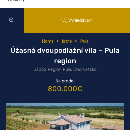
Vyhledávání
Home
Istrie
Pula
Úžasná dvoupodlažní vila – Pula
region
53232 Region Pula, Chorvatsko
Na prodej
800.000€