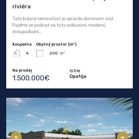
riviéra
Tato krásná nemovitost je opravdu domovem snů!
Pojďme se podívat na tuto exkluzivní, moderní,
dvoupodlažní...
Koupelna
Obytný prostor (m²)
200
m²
4
Na prodej
Istrie
Opatija
1.500.000€