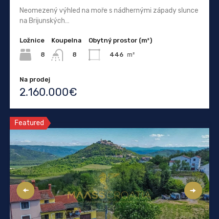
Neomezený výhled na moře s nádhernými západy slunce
na Brijunských…
Ložnice
Koupelna
Obytný prostor (m²)
8
446
m²
8
Na prodej
2.160.000€
Featured