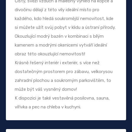
Čistý, svěží vzduch a malebný výhled na kopce a
divočinu dělají z této vily ideální místo pro
každého, kdo hledá soukromější nemovitost, kde
si můžete užít svůj pobyt v klidu a ústraní přírody.
Okouzlující modrý bazén v kombinaci s bílým
kamenem a modrými okenicemi vytváří ideální
obraz této okouzlující nemovitosti!
Krásně řešený interiér i exteriér, s více než
dostatečným prostorem pro zábavu, velkorysou
zahradní plochou a soukromým parkovištěm, to
může být váš vysněný domov!
K dispozici je také vestavěná posilovna, sauna,
vířivka a pec na chleba v kuchyni.