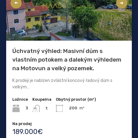
Úchvatný výhled: Masivní dům s
vlastním potokem a dalekým výhledem
na Motovun a velký pozemek.
K prodeji je nabízen zvláštní koncový řadový dům s
velkým…
Ložnice
Koupelna
Obytný prostor (m²)
3
200
m²
1
Na prodej
189.000€