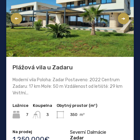
Plážová vila u Zadaru
Moderní vila Poloha: Zadar Postaveno: 2022 Centrum
Zadaru: 17 km Moře: 50 m Vzdálenost od letiště: 29 km
Vnitřní...
Ložnice
Koupelna
Obytný prostor (m²)
7
350
m²
3
Na prodej
Severní Dalmácie
Zadar
1.250.000€