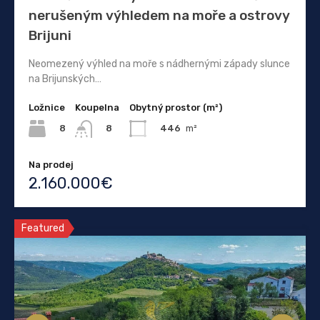
nerušeným výhledem na moře a ostrovy
Brijuni
Neomezený výhled na moře s nádhernými západy slunce
na Brijunských…
Ložnice
Koupelna
Obytný prostor (m²)
8
446
m²
8
Na prodej
2.160.000€
Featured