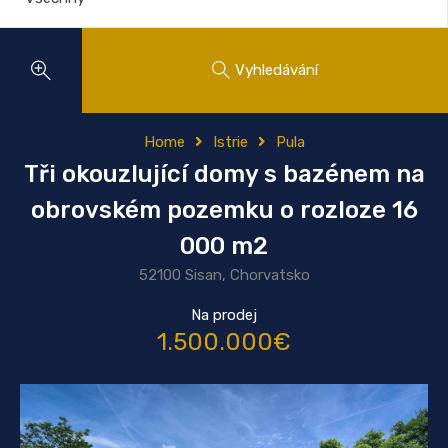
Vyhledávání
Home
Istrie
Pula
Tři okouzlující domy s bazénem na
obrovském pozemku o rozloze 16
000 m2
52100 Sisan, Chorvatsko
Na prodej
1.500.000€