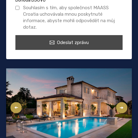
Dohoda DSGVO
*
Souhlasím s tím, aby společnost MAASS
Croatia uchovávala mnou poskytnuté
informace, abyste mohli odpovědět na můj
dotaz.
Odeslat zprávu