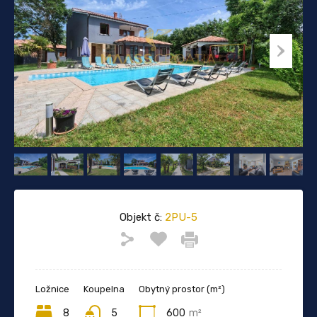
Objekt č:
2PU-5
Ložnice
Koupelna
Obytný prostor (m²)
8
5
600
m²