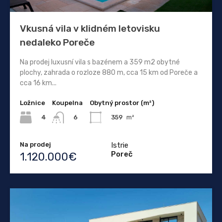
Vkusná vila v klidném letovisku
nedaleko Poreče
Na prodej luxusní vila s bazénem a 359 m2 obytné
plochy, zahrada o rozloze 880 m, cca 15 km od Poreče a
cca 16 km...
Ložnice
Koupelna
Obytný prostor (m²)
4
359
m²
6
Na prodej
Istrie
Poreč
1.120.000€