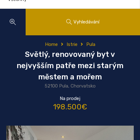
Vyhledávání
Home
Istrie
Pula
Světlý, renovovaný byt v
nejvyšším patře mezi starým
městem a mořem
52100 Pula, Chorvatsko
Na prodej
198.500€