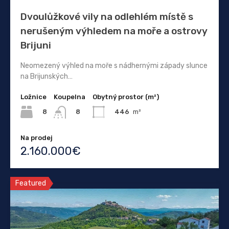
Dvoulůžkové vily na odlehlém místě s
nerušeným výhledem na moře a ostrovy
Brijuni
Neomezený výhled na moře s nádhernými západy slunce
na Brijunských…
Ložnice
Koupelna
Obytný prostor (m²)
8
446
m²
8
Na prodej
2.160.000€
Featured