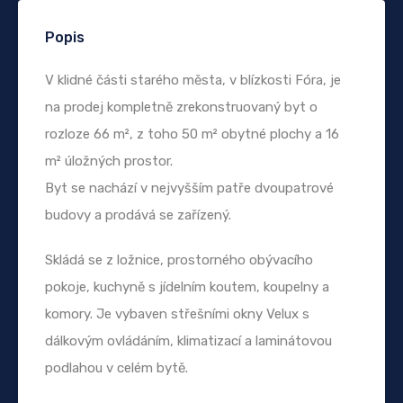
Popis
V klidné části starého města, v blízkosti Fóra, je
na prodej kompletně zrekonstruovaný byt o
rozloze 66 m², z toho 50 m² obytné plochy a 16
m² úložných prostor.
Byt se nachází v nejvyšším patře dvoupatrové
budovy a prodává se zařízený.
Skládá se z ložnice, prostorného obývacího
pokoje, kuchyně s jídelním koutem, koupelny a
komory. Je vybaven střešními okny Velux s
dálkovým ovládáním, klimatizací a laminátovou
podlahou v celém bytě.