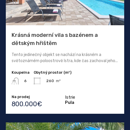
Krásná moderní vila s bazénem a
dětským hřištěm
Tento jedinečný objekt se nachází na krásném a
světoznámém poloostrově Istra, kde čas zachoval jeho...
Koupelna
Obytný prostor (m²)
260
m²
6
Na prodej
Istrie
Pula
800.000€