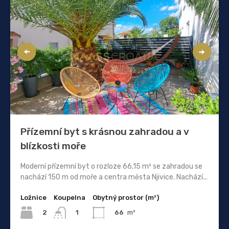
Přízemní byt s krásnou zahradou a v
blízkosti moře
Moderní přízemní byt o rozloze 66,15 m² se zahradou se
nachází 150 m od moře a centra města Njivice. Nachází...
Ložnice
Koupelna
Obytný prostor (m²)
2
66
m²
1