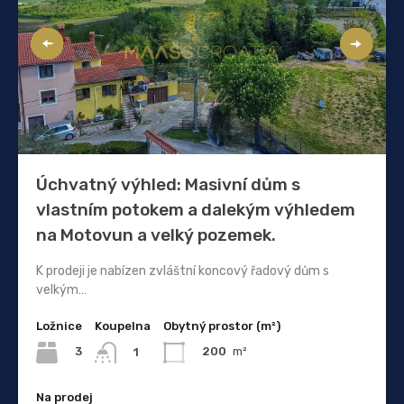
Úchvatný výhled: Masivní dům s
vlastním potokem a dalekým výhledem
na Motovun a velký pozemek.
K prodeji je nabízen zvláštní koncový řadový dům s
velkým…
Ložnice
Koupelna
Obytný prostor (m²)
3
200
m²
1
Na prodej