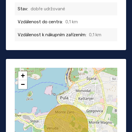
Stav:
dobře udržované
Vzdálenost do centra:
0,1 km
Vzdálenost k nákupním zařízením:
0,1 km
+
−