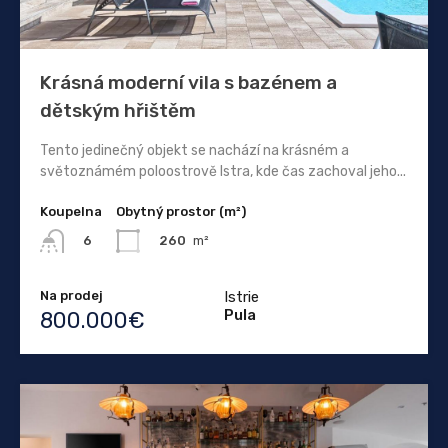
Krásná moderní vila s bazénem a
dětským hřištěm
Tento jedinečný objekt se nachází na krásném a
světoznámém poloostrově Istra, kde čas zachoval jeho...
Koupelna
Obytný prostor (m²)
260
m²
6
Na prodej
Istrie
Pula
800.000€