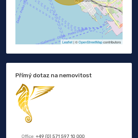
Leaflet
| ©
OpenStreetMap
contributors
Přímý dotaz na nemovitost
Office:
+49 (0) 571 597 10 000