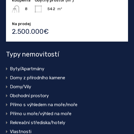
Koupelna
Obytný prostor (m²)
542
m²
8
Na prodej
2.500.000€
Typy nemovitostí
Byty/Apartmány
Domy z přírodního kamene
Domy/Vily
Obchodní prostory
Přímo s výhledem na moře/moře
Přímo u moře/výhled na moře
Rekreační střediska/hotely
Vlastnosti